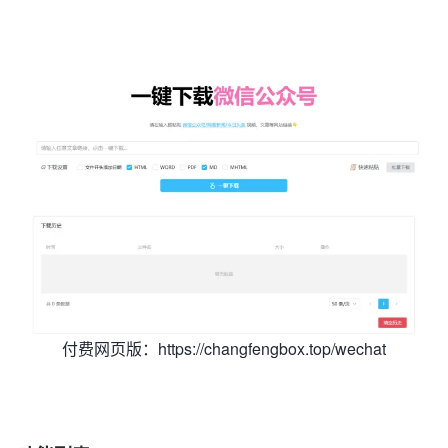
付费网页版：https://changfengbox.top/wechat