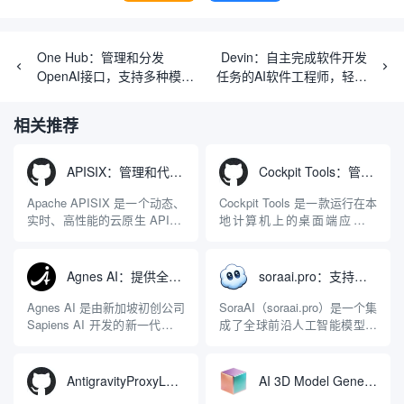
One Hub：管理和分发
Devin：自主完成软件开发
OpenAI接口，支持多种模型
任务的AI软件工程师，轻松
和统计功能
完成复杂编程任务（付费）
相关推荐
APISIX：管理和代理API及大模型流量的高性能网关
Cockpit Tools：管理多个AI编程IDE账号与配置多开独立实例的本地桌面应用
Apache APISIX 是一个动态、
Cockpit Tools 是一款运行在本
实时、高性能的云原生 API 网
地计算机上的桌面端应用程
关，同时具备强大的 AI 网关
序，专为集中管理多种 AI 集
能力。它基于 NGINX 和
成开发环境（IDE）和智能编
LuaJIT 构建，并在 2019 年作
程助手的账号与运行环境而设
Agnes AI：提供全模态模型免费API、支持图文视频生成与复杂工程执行的智能体平台
soraai.pro：支持多模型文字转视频和图像生成的在线创作工具
为顶级开源项目捐赠给
计。它目前支持包括
Apache 软件基金会。APISIX
Antigravity IDE、Codex、
Agnes AI 是由新加坡初创公司
SoraAI（soraai.pro）是一个集
彻底摒...
GitHub Copilo...
Sapiens AI 开发的新一代多模
成了全球前沿人工智能模型的
态大模型与智能应用生态系
在线视频与图像生成工作站。
统。它突破了单一文本聊天的
平台致力于为数字内容创作
限制，提供集文本、图像、视
者、营销人员及广大用户提供
AntigravityProxyLauncher：免TUN全局代理使用Antigravity IDE
AI 3D Model Generator：通过文本和图像快速生成3D模型的在线工具
频生成于一体的“全模态”大模
一站式、开箱即用的视觉内容