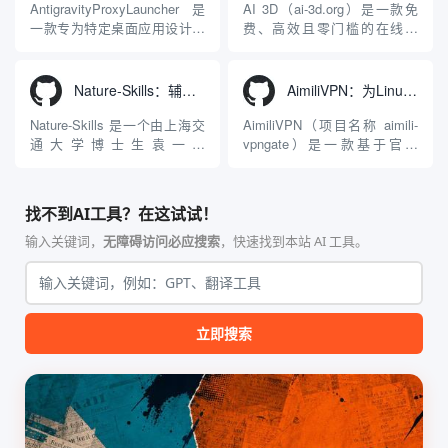
型能力。平台的核心产品矩阵
生成解决方案。网站的核心优
AntigravityProxyLauncher 是
AI 3D（ai-3d.org）是一款免
包括主打自动化工作流的
势在于其强大的多模型聚合能
一款专为特定桌面应用设计的
费、高效且零门槛的在线AI
Agnes...
力：不仅支持用户...
工程级透明 SOCKS5 代理注
3D模型生成平台。网站底层集
入工具，现已支持 macOS 与
成了腾讯Hunyuan 3D和字节跳
Windows 平台。当用户使用桌
动Seed 3D两大行业领先的AI
Nature-Skills：辅助撰写学术论文和绘制科研图表的智能体插件
AimiliVPN：为Linux提供纯净出站家庭IP的VPN代理网关
面版 Gemini 客户端或
模型架构，致力于帮助用户无
Antigravity IDE ...
需掌握复杂的3D拓扑知识或昂
Nature-Skills 是一个由上海交
AimiliVPN（项目名称 aimili-
贵的专业软件，即可在...
通大学博士生袁一哲
vpngate）是一款基于官方
（Yuan1z0825）开发并开源的
VPNGate 开放协议的高性
智能体技能（Skill）指令集
能、零依赖 VPN 代理网关工
合，专为顶级学术期刊（如
具，专为 Linux 服务器环境
找不到AI工具？在这试试！
Nature、Science、Cell 等）
（如 VPS）设计。它完全采用
的论文撰写与发表流程设计。
纯 Python 标准库编写，用户
输入关键词，
无障碍访问必应搜索
，快速找到本站 AI 工具。
该工具集以智能体插...
无需安装...
立即搜索