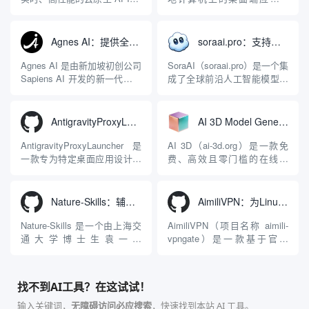
关，同时具备强大的 AI 网关
序，专为集中管理多种 AI 集
能力。它基于 NGINX 和
成开发环境（IDE）和智能编
LuaJIT 构建，并在 2019 年作
程助手的账号与运行环境而设
Agnes AI：提供全模态模型免费API、支持图文视频生成与复杂工程执行的智能体平台
soraai.pro：支持多模型文字转视频和图像生成的在线创作工具
为顶级开源项目捐赠给
计。它目前支持包括
Apache 软件基金会。APISIX
Antigravity IDE、Codex、
Agnes AI 是由新加坡初创公司
SoraAI（soraai.pro）是一个集
彻底摒...
GitHub Copilo...
Sapiens AI 开发的新一代多模
成了全球前沿人工智能模型的
态大模型与智能应用生态系
在线视频与图像生成工作站。
统。它突破了单一文本聊天的
平台致力于为数字内容创作
限制，提供集文本、图像、视
者、营销人员及广大用户提供
AntigravityProxyLauncher：免TUN全局代理使用Antigravity IDE
AI 3D Model Generator：通过文本和图像快速生成3D模型的在线工具
频生成于一体的“全模态”大模
一站式、开箱即用的视觉内容
型能力。平台的核心产品矩阵
生成解决方案。网站的核心优
AntigravityProxyLauncher 是
AI 3D（ai-3d.org）是一款免
包括主打自动化工作流的
势在于其强大的多模型聚合能
一款专为特定桌面应用设计的
费、高效且零门槛的在线AI
Agnes...
力：不仅支持用户...
工程级透明 SOCKS5 代理注
3D模型生成平台。网站底层集
入工具，现已支持 macOS 与
成了腾讯Hunyuan 3D和字节跳
Windows 平台。当用户使用桌
动Seed 3D两大行业领先的AI
Nature-Skills：辅助撰写学术论文和绘制科研图表的智能体插件
AimiliVPN：为Linux提供纯净出站家庭IP的VPN代理网关
面版 Gemini 客户端或
模型架构，致力于帮助用户无
Antigravity IDE ...
需掌握复杂的3D拓扑知识或昂
Nature-Skills 是一个由上海交
AimiliVPN（项目名称 aimili-
贵的专业软件，即可在...
通大学博士生袁一哲
vpngate）是一款基于官方
（Yuan1z0825）开发并开源的
VPNGate 开放协议的高性
智能体技能（Skill）指令集
能、零依赖 VPN 代理网关工
合，专为顶级学术期刊（如
具，专为 Linux 服务器环境
找不到AI工具？在这试试！
Nature、Science、Cell 等）
（如 VPS）设计。它完全采用
的论文撰写与发表流程设计。
纯 Python 标准库编写，用户
输入关键词，
无障碍访问必应搜索
，快速找到本站 AI 工具。