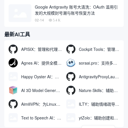
Google Antigravity 账号大清洗：OAuth 滥用引
发的大规模封号潮与账号恢复方法
02-14
5.4 K
最新AI工具
APISIX：管理和代理API及大模型流量的高性能网关
Cockpit Tools：管理多个AI编程IDE账号与配置多开独立实例的本地桌面应用
Agnes AI：提供全模态模型免费API、支持图文视频生成与复杂工程执行的智能体平台
soraai.pro：支持多模型文字转视频和图像生成的在线创作工具
Happy Oyster AI：生成可交互式3D虚拟世界与视频的大模型
AntigravityProxyLauncher：免TUN全局代理使用Antigravity IDE
AI 3D Model Generator：通过文本和图像快速生成3D模型的在线工具
Nature-Skills：辅助撰写学术论文和绘制科研图表的智能体插件
AimiliVPN：为Linux提供纯净出站家庭IP的VPN代理网关
ILTY：辅助情绪疏导与提供行动建议的AI陪伴工具
Text to Speech AI：支持多说话人与情感控制的文字转语音工具
ytZolo：辅助创建和优化YouTube视频内容的生成工具