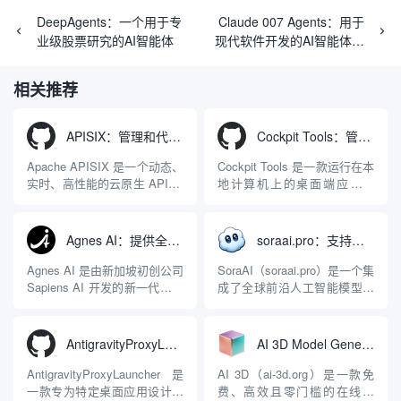
DeepAgents：一个用于专
Claude 007 Agents：用于
业级股票研究的AI智能体
现代软件开发的AI智能体编
排系统
相关推荐
APISIX：管理和代理API及大模型流量的高性能网关
Cockpit Tools：管理多个AI编程IDE账号与配置多开独立实例的本地桌面应用
Apache APISIX 是一个动态、
Cockpit Tools 是一款运行在本
实时、高性能的云原生 API 网
地计算机上的桌面端应用程
关，同时具备强大的 AI 网关
序，专为集中管理多种 AI 集
能力。它基于 NGINX 和
成开发环境（IDE）和智能编
LuaJIT 构建，并在 2019 年作
程助手的账号与运行环境而设
Agnes AI：提供全模态模型免费API、支持图文视频生成与复杂工程执行的智能体平台
soraai.pro：支持多模型文字转视频和图像生成的在线创作工具
为顶级开源项目捐赠给
计。它目前支持包括
Apache 软件基金会。APISIX
Antigravity IDE、Codex、
Agnes AI 是由新加坡初创公司
SoraAI（soraai.pro）是一个集
彻底摒...
GitHub Copilo...
Sapiens AI 开发的新一代多模
成了全球前沿人工智能模型的
态大模型与智能应用生态系
在线视频与图像生成工作站。
统。它突破了单一文本聊天的
平台致力于为数字内容创作
限制，提供集文本、图像、视
者、营销人员及广大用户提供
AntigravityProxyLauncher：免TUN全局代理使用Antigravity IDE
AI 3D Model Generator：通过文本和图像快速生成3D模型的在线工具
频生成于一体的“全模态”大模
一站式、开箱即用的视觉内容
型能力。平台的核心产品矩阵
生成解决方案。网站的核心优
AntigravityProxyLauncher 是
AI 3D（ai-3d.org）是一款免
包括主打自动化工作流的
势在于其强大的多模型聚合能
一款专为特定桌面应用设计的
费、高效且零门槛的在线AI