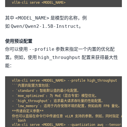
其中
是模型的名称，例
<MODEL_NAME>
如
。
Qwen/Qwen2-1.5B-Instruct
使用预设配置
你可以使用
参数来指定一个内置的优化配
--profile
置。例如，使用
配置来获得最大性
high_throughput
能：
vllm-cli serve <MODEL_NAME> --profile high_throughput

```内置的配置方案包括：

- `standard`: 智能默认值的最小化配置。

- `moe_optimized`: 为 MoE（混合专家）模型优化。

- `high_throughput`: 追求最大请求吞吐量的性能配置。

- `low_memory`: 适用于内存受限环境的配置，例如启用 FP8 量化。

**传递自定义参数**

你也可以直接在命令行中传递任意 vLLM 支持的参数。例如，同时指定 AWQ
```bash
