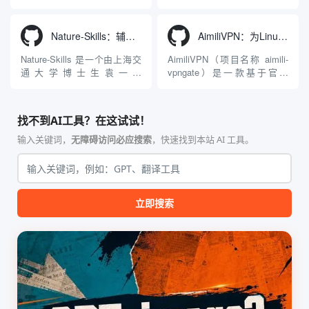
Agnes...
力：不仅支持用户...
工程级透明 SOCKS5 代理注
3D模型生成平台。网站底层集
入工具，现已支持 macOS 与
成了腾讯Hunyuan 3D和字节跳
Windows 平台。当用户使用桌
动Seed 3D两大行业领先的AI
Nature-Skills：辅助撰写学术论文和绘制科研图表的智能体插件
AimiliVPN：为Linux提供纯净出站家庭IP的VPN代理网关
面版 Gemini 客户端或
模型架构，致力于帮助用户无
Antigravity IDE ...
需掌握复杂的3D拓扑知识或昂
Nature-Skills 是一个由上海交
AimiliVPN（项目名称 aimili-
贵的专业软件，即可在...
通大学博士生袁一哲
vpngate）是一款基于官方
（Yuan1z0825）开发并开源的
VPNGate 开放协议的高性
智能体技能（Skill）指令集
能、零依赖 VPN 代理网关工
合，专为顶级学术期刊（如
具，专为 Linux 服务器环境
找不到AI工具？在这试试！
Nature、Science、Cell 等）
（如 VPS）设计。它完全采用
的论文撰写与发表流程设计。
纯 Python 标准库编写，用户
输入关键词，
无障碍访问必应搜索
，快速找到本站 AI 工具。
该工具集以智能体插...
无需安装...
立即搜索