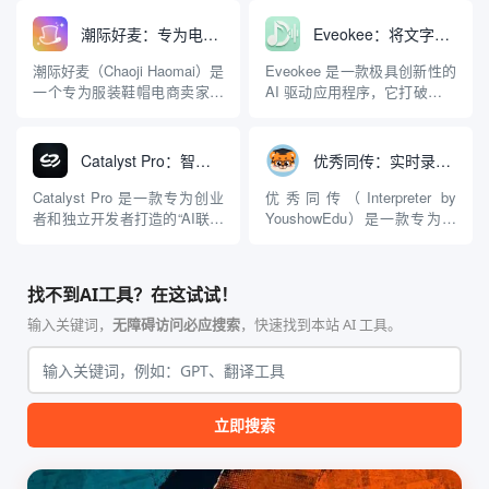
（Dashboard）难以阅读且容
简单：用户不再需要掌握乐理
易被忽视的问题。它不要求用
知识、演奏乐器或使用复杂的
潮际好麦：专为电商卖家打造的AI模特试衣与商拍图生成工具
Eveokee：将文字日记自动转化为个性化音乐的AI生成工具
户构建复杂的图表，而是利用
数字音频工作站（DAW），只
人工智能技术，直接接入现有
需输入一段文字描述或具体的
潮际好麦（Chaoji Haomai）是
Eveokee 是一款极具创新性的
的数据源（如 PostHog, Mi...
歌词，就能生成一首完整的歌
一个专为服装鞋帽电商卖家设
AI 驱动应用程序，它打破了传
曲。这不仅包括背...
计的AI视觉内容创作平台。它
统日记仅限于文字记录的界
从根本上解决了传统电商摄影
限。该平台的核心理念是“将你
中“模特贵、拍摄慢、修图难”
的日记变成声音”，利用人工智
Catalyst Pro：智能商业创意验证与AI联合创始人，模拟投资人视角评估创业点子，生成可行性分析报告
优秀同传：实时录音并翻译多语言的AI同声传译工具
的核心痛点。该平台利用
能技术分析用户输入的文字内
AIGC（人工智能生成内容）技
容和潜在情绪，自动谱写并生
Catalyst Pro 是一款专为创业
优秀同传（Interpreter by
术，让用户无需聘请真实模特
成一首独一无二的歌曲。用户
者和独立开发者打造的“AI联合
YoushowEdu）是一款专为解
或租赁摄影棚，...
不再仅仅是通过阅...
创始人”工具，旨在解决创业初
决跨语言沟通障碍而设计的AI
期“想法很多，但不知道哪个靠
同声传译工具。它主要面向留
谱”的痛点。该平台利用先进的
学生、跨国工作者以及语言学
找不到AI工具？在这试试！
人工智能模型，模拟现实世界
习者，利用人工智能技术实现
中的专家顾问团（包括天使投
高精度的实时语音识别与翻
输入关键词，
无障碍访问必应搜索
，快速找到本站 AI 工具。
资人、产品经理、市场策略师
译。不同于传统的翻译软件仅
等角色）...
针对短句进...
立即搜索