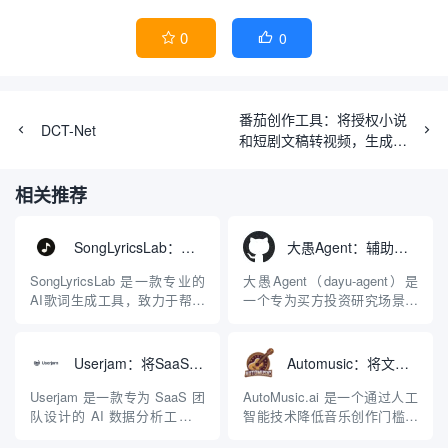
0
0


番茄创作工具：将授权小说
DCT-Net
和短剧文稿转视频，生成短
视频用于推广引流
相关推荐
SongLyricsLab：辅助生成具有专业结构的原创歌曲歌词工具
大愚Agent：辅助买方分析并解读财报的智能体系统
SongLyricsLab 是一款专业的
大愚Agent（dayu-agent）是
AI歌词生成工具，致力于帮助
一个专为买方投资研究场景设
用户告别平庸和充满陈词滥调
计的专业级智能体（Agent）
的机器感歌词。与市面上直接
开源系统。该系统创新性地将
输入主题就吐出整首空洞歌词
大语言模型（LLM）能力、结
Userjam：将SaaS产品数据转化为自然语言故事的AI分析工具
Automusic：将文本和歌词转化为原创歌曲的AI生成工具
的传统生成器不同，
构化财报提取工具、自动化的
SongLyricsLab 基于对用户故
财报下载与预处理数据管线，
Userjam 是一款专为 SaaS 团
AutoMusic.ai 是一个通过人工
事的深度挖掘，采用独创的五
以及研报撰写流程深度结合，
队设计的 AI 数据分析工具，
智能技术降低音乐创作门槛的
步引导式创...
构建了一套端...
旨在解决传统数据仪表盘
在线平台。它的核心逻辑非常