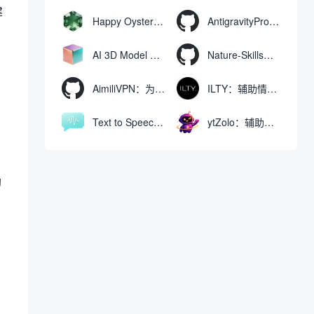
建
Happy Oyster AI：生成可交互式3D虚拟世界与视频的大模型
AntigravityProxyLauncher：免TUN全局代理使用Antigravity IDE
AI 3D Model Generator：通过文本和图像快速生成3D模型的在线工具
Nature-Skills：辅助撰写学术论文和绘制科研图表的智能体插件
AimiliVPN：为Linux提供纯净出站家庭IP的VPN代理网关
ILTY：辅助情绪疏导与提供行动建议的AI陪伴工具
Text to Speech AI：支持多说话人与情感控制的文字转语音工具
ytZolo：辅助创建和优化YouTube视频内容的生成工具
助