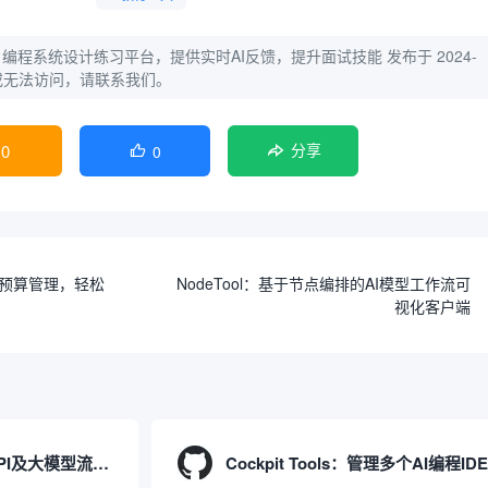
yte：编程系统设计练习平台，提供实时AI反馈，提升面试技能
发布于 2024-
，或无法访问，请联系我们。
0
0

分享
日常预算管理，轻松
NodeTool：基于节点编排的AI模型工作流可
视化客户端
APISIX：管理和代理API及大模型流量的高性能网关