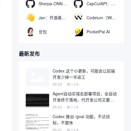
Sherpa-ONNX：使用ONNXRuntime实现离线语音识别和合成
CapCutAPI：自动化控制CapCut视频剪辑的开源工具
Jan：开源离线AI助手，ChatGPT 替代品，运行本地AI模型或连接云端AI
Codeium（Windsurf Editor）：免费的AI代码补全与聊天工具，Windsurf以对话方式编写完整项目代码
豆包
PocketPal AI
最新发布
Codex 这个小更新，可能会让前端
开发少掉一半返工
05-03
1.4 K
Agent自动买域名部署项目，全自动
开发终于落地，代开发公司又要倒
一大片
05-03
1.3 K
Codex 推出 /goal 功能，不达目
标，不罢休
05-01
2.0 K