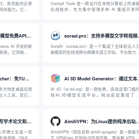
、实时、高性能的云原
Cockpit Tools 是一款运行在本地计算机上的桌
I 网关能力。它基于
应用程序，专为集中管理多种 AI 集成开发
2019 年作为顶级开源
（IDE）和智能编程助手的账号与运行环境而设
ISIX 彻底摒...
它目前支持包括 Antigravity IDE、Codex、GitH
Copilo...
Agnes AI：提供全模态模型免费API、支持图文视频生成与复杂工程执行的智能体平台
soraai.pro：
iens AI 开发的新
SoraAI（soraai.pro）是一个集成了全球前沿人
系统。它突破了单
能模型的在线视频与图像生成工作站。平台致力
图像、视频生成于
数字内容创作者、营销人员及广大用户提供一站
台的核心产品矩阵包
开箱即用的视觉内容生成解决方案。网站的核心
在于其强大的多模型聚合能力：不仅支持用户...
AntigravityProxyLauncher：免TUN全局代理使用Antigravity IDE
AI 3D Model Gene
r 是一款专为特定桌面应用
AI 3D（ai-3d.org）是一款免费、高效且零门槛
理注入工具，现已支
线AI 3D模型生成平台。网站底层集成了
台。当用户使用桌面版
Hunyuan 3D和字节跳动Seed 3D两大行业领先的
..
模型架构，致力于帮助用户无需掌握复杂的3D
知识或昂贵的专业软件，即可在...
Nature-Skills：辅助撰写学术论文和绘制科研图表的智能体插件
AimiliVPN：为Linux提供纯净出站家庭
海交通大学博士生袁一哲
AimiliVPN（项目名称 aimili-vpngate）是一款基
能体技能（Skill）
方 VPNGate 开放协议的高性能、零依赖 VPN 