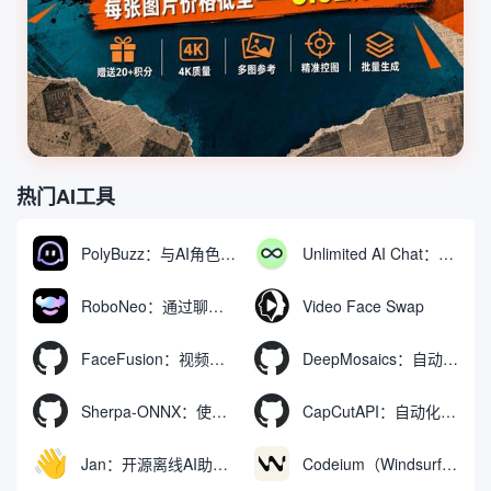
热门AI工具
PolyBuzz：与AI角色互动的免费聊天与角色扮演平台
Unlimited AI Chat：免费无限制的AI聊天工具
RoboNeo：通过聊天生成和编辑视频与图像的AI工具
Video Face Swap
FaceFusion：视频换脸增强工具|语音同步视频嘴型动作
DeepMosaics：自动去除图像和视频中的马赛克，或向其添加马赛克
Sherpa-ONNX：使用ONNXRuntime实现离线语音识别和合成
CapCutAPI：自动化控制CapCut视频剪辑的开源工具
Jan：开源离线AI助手，ChatGPT 替代品，运行本地AI模型或连接云端AI
Codeium（Windsurf Editor）：免费的AI代码补全与聊天工具，Windsurf以对话方式编写完整项目代码