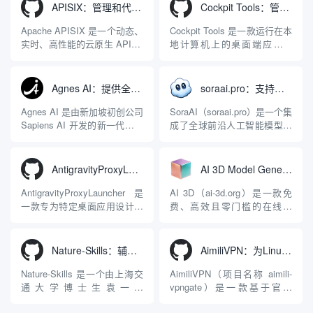
APISIX：管理和代理API及大模型流量的高性能网关
Cockpit Tools：管理多个AI编程IDE账号与配置多开独立实例的本地桌面应用
Apache APISIX 是一个动态、
Cockpit Tools 是一款运行在本
实时、高性能的云原生 API 网
地计算机上的桌面端应用程
关，同时具备强大的 AI 网关
序，专为集中管理多种 AI 集
能力。它基于 NGINX 和
成开发环境（IDE）和智能编
LuaJIT 构建，并在 2019 年作
程助手的账号与运行环境而设
Agnes AI：提供全模态模型免费API、支持图文视频生成与复杂工程执行的智能体平台
soraai.pro：支持多模型文字转视频和图像生成的在线创作工具
为顶级开源项目捐赠给
计。它目前支持包括
Apache 软件基金会。APISIX
Antigravity IDE、Codex、
Agnes AI 是由新加坡初创公司
SoraAI（soraai.pro）是一个集
彻底摒...
GitHub Copilo...
Sapiens AI 开发的新一代多模
成了全球前沿人工智能模型的
态大模型与智能应用生态系
在线视频与图像生成工作站。
统。它突破了单一文本聊天的
平台致力于为数字内容创作
限制，提供集文本、图像、视
者、营销人员及广大用户提供
AntigravityProxyLauncher：免TUN全局代理使用Antigravity IDE
AI 3D Model Generator：通过文本和图像快速生成3D模型的在线工具
频生成于一体的“全模态”大模
一站式、开箱即用的视觉内容
型能力。平台的核心产品矩阵
生成解决方案。网站的核心优
AntigravityProxyLauncher 是
AI 3D（ai-3d.org）是一款免
包括主打自动化工作流的
势在于其强大的多模型聚合能
一款专为特定桌面应用设计的
费、高效且零门槛的在线AI
Agnes...
力：不仅支持用户...
工程级透明 SOCKS5 代理注
3D模型生成平台。网站底层集
入工具，现已支持 macOS 与
成了腾讯Hunyuan 3D和字节跳
Windows 平台。当用户使用桌
动Seed 3D两大行业领先的AI
Nature-Skills：辅助撰写学术论文和绘制科研图表的智能体插件
AimiliVPN：为Linux提供纯净出站家庭IP的VPN代理网关
面版 Gemini 客户端或
模型架构，致力于帮助用户无
Antigravity IDE ...
需掌握复杂的3D拓扑知识或昂
Nature-Skills 是一个由上海交
AimiliVPN（项目名称 aimili-
贵的专业软件，即可在...
通大学博士生袁一哲
vpngate）是一款基于官方
（Yuan1z0825）开发并开源的
VPNGate 开放协议的高性