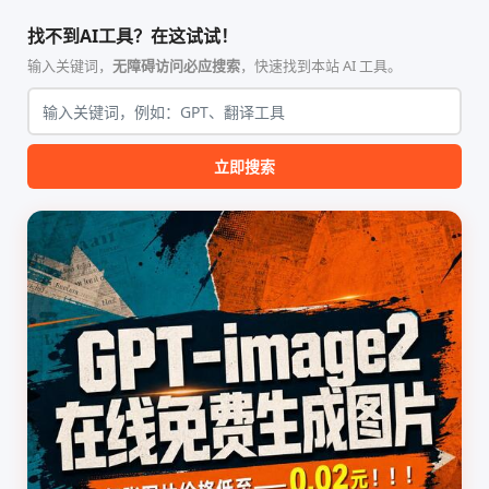
智能体技能（Skill）指令集
能、零依赖 VPN 代理网关工
合，专为顶级学术期刊（如
具，专为 Linux 服务器环境
找不到AI工具？在这试试！
Nature、Science、Cell 等）
（如 VPS）设计。它完全采用
的论文撰写与发表流程设计。
纯 Python 标准库编写，用户
输入关键词，
无障碍访问必应搜索
，快速找到本站 AI 工具。
该工具集以智能体插...
无需安装...
立即搜索