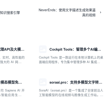
NeverEnds：使用文字描述生成效果逼
知名AI知识搜索引擎
真的视频
APISIX：管理和代理API及大模型流量的高性能网关
Cockpit Tools：管理多个AI编程IDE账号与配置多开独立实例的本地桌面应用
个动态、实时、高性能的
Cockpit Tools 是一款运行在本地计算机上的桌
强大的 AI 网关能
面端应用程序，专为集中管理多种 AI 集成开发
aJIT 构建，并在
环境（IDE）和智能编程助手的账号与运行环境
给 Apache 软件
而设计。它目前支持包括 Antigravity IDE、
Codex、GitHub Copilo...
Agnes AI：提供全模态模型免费API、支持图文视频生成与复杂工程执行的智能体平台
soraai.pro：支持多模型文字转视频和图像生成的在线创作工具
Sapiens AI 开
SoraAI（soraai.pro）是一个集成了全球前沿人
与智能应用生态系
工智能模型的在线视频与图像生成工作站。平
的限制，提供集文
台致力于为数字内容创作者、营销人员及广大
“全模态”大模型能
用户提供一站式、开箱即用的视觉内容生成解