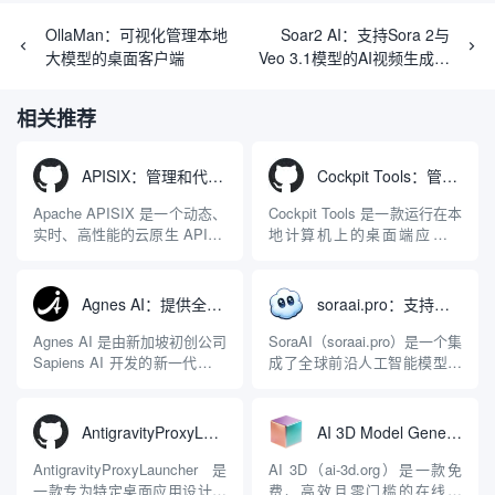
OllaMan：可视化管理本地
Soar2 AI：支持Sora 2与
大模型的桌面客户端
Veo 3.1模型的AI视频生成工
具
相关推荐
APISIX：管理和代理API及大模型流量的高性能网关
Cockpit Tools：管理多个AI编程IDE账号与配置多开独立实例的本地桌面应用
Apache APISIX 是一个动态、
Cockpit Tools 是一款运行在本
实时、高性能的云原生 API 网
地计算机上的桌面端应用程
关，同时具备强大的 AI 网关
序，专为集中管理多种 AI 集
能力。它基于 NGINX 和
成开发环境（IDE）和智能编
LuaJIT 构建，并在 2019 年作
程助手的账号与运行环境而设
Agnes AI：提供全模态模型免费API、支持图文视频生成与复杂工程执行的智能体平台
soraai.pro：支持多模型文字转视频和图像生成的在线创作工具
为顶级开源项目捐赠给
计。它目前支持包括
Apache 软件基金会。APISIX
Antigravity IDE、Codex、
Agnes AI 是由新加坡初创公司
SoraAI（soraai.pro）是一个集
彻底摒...
GitHub Copilo...
Sapiens AI 开发的新一代多模
成了全球前沿人工智能模型的
态大模型与智能应用生态系
在线视频与图像生成工作站。
统。它突破了单一文本聊天的
平台致力于为数字内容创作
限制，提供集文本、图像、视
者、营销人员及广大用户提供
AntigravityProxyLauncher：免TUN全局代理使用Antigravity IDE
AI 3D Model Generator：通过文本和图像快速生成3D模型的在线工具
频生成于一体的“全模态”大模
一站式、开箱即用的视觉内容
型能力。平台的核心产品矩阵
生成解决方案。网站的核心优
AntigravityProxyLauncher 是
AI 3D（ai-3d.org）是一款免
包括主打自动化工作流的
势在于其强大的多模型聚合能
一款专为特定桌面应用设计的
费、高效且零门槛的在线AI