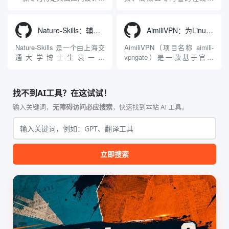
Agnes...
力：不仅支持用户...
工程级透明 SOCKS5 代理注
3D模型生成平台。网站底层集
入工具，现已支持 macOS 与
成了腾讯Hunyuan 3D和字节跳
Windows 平台。当用户使用桌
动Seed 3D两大行业领先的AI
Nature-Skills：辅助撰写学术论文和绘制科研图表的智能体插件
AimiliVPN：为Linux提供纯净出站家庭IP的VPN代理网关
面版 Gemini 客户端或
模型架构，致力于帮助用户无
Antigravity IDE ...
需掌握复杂的3D拓扑知识或昂
Nature-Skills 是一个由上海交
AimiliVPN（项目名称 aimili-
贵的专业软件，即可在...
通大学博士生袁一哲
vpngate）是一款基于官方
（Yuan1z0825）开发并开源的
VPNGate 开放协议的高性
智能体技能（Skill）指令集
能、零依赖 VPN 代理网关工
合，专为顶级学术期刊（如
具，专为 Linux 服务器环境
找不到AI工具？在这试试！
Nature、Science、Cell 等）
（如 VPS）设计。它完全采用
的论文撰写与发表流程设计。
纯 Python 标准库编写，用户
输入关键词，
无障碍访问必应搜索
，快速找到本站 AI 工具。
该工具集以智能体插...
无需安装...
立即搜索