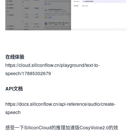
在线体验
https://cloud.siliconflow.cn/playground/text-to-
speech/17885302679
API文档
https://docs.siliconflow.cn/api-reference/audio/create-
speech
感受一下SiliconCloud的推理加速版CosyVoice2.0的效