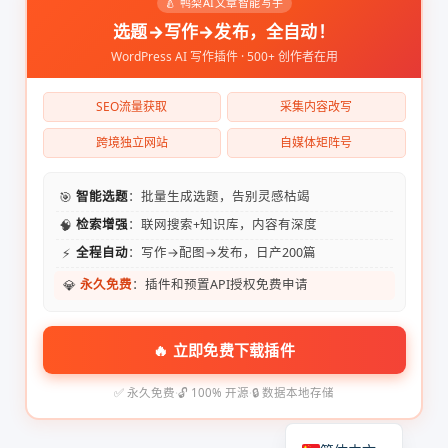
🍐 鸭梨AI文章智能写手
选题→写作→发布，全自动！
WordPress AI 写作插件 · 500+ 创作者在用
SEO流量获取
采集内容改写
跨境独立网站
自媒体矩阵号
🎯
智能选题
：批量生成选题，告别灵感枯竭
🧠
检索增强
：联网搜索+知识库，内容有深度
⚡
全程自动
：写作→配图→发布，日产200篇
💎
永久免费
：插件和预置API授权免费申请
🔥 立即免费下载插件
✅ 永久免费
·
🔓 100% 开源
·
🔒 数据本地存储