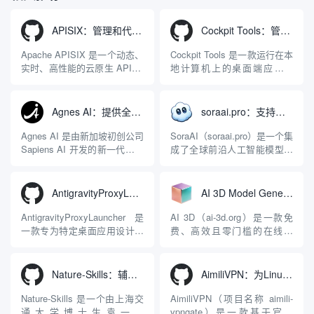
APISIX：管理和代理API及大模型流量的高性能网关
Cockpit Tools：管理多个AI编程IDE账号与配置多开独立实例的本地桌面应用
Apache APISIX 是一个动态、
Cockpit Tools 是一款运行在本
实时、高性能的云原生 API 网
地计算机上的桌面端应用程
关，同时具备强大的 AI 网关
序，专为集中管理多种 AI 集
能力。它基于 NGINX 和
成开发环境（IDE）和智能编
LuaJIT 构建，并在 2019 年作
程助手的账号与运行环境而设
Agnes AI：提供全模态模型免费API、支持图文视频生成与复杂工程执行的智能体平台
soraai.pro：支持多模型文字转视频和图像生成的在线创作工具
为顶级开源项目捐赠给
计。它目前支持包括
Apache 软件基金会。APISIX
Antigravity IDE、Codex、
Agnes AI 是由新加坡初创公司
SoraAI（soraai.pro）是一个集
彻底摒...
GitHub Copilo...
Sapiens AI 开发的新一代多模
成了全球前沿人工智能模型的
态大模型与智能应用生态系
在线视频与图像生成工作站。
统。它突破了单一文本聊天的
平台致力于为数字内容创作
限制，提供集文本、图像、视
者、营销人员及广大用户提供
AntigravityProxyLauncher：免TUN全局代理使用Antigravity IDE
AI 3D Model Generator：通过文本和图像快速生成3D模型的在线工具
频生成于一体的“全模态”大模
一站式、开箱即用的视觉内容
型能力。平台的核心产品矩阵
生成解决方案。网站的核心优
AntigravityProxyLauncher 是
AI 3D（ai-3d.org）是一款免
包括主打自动化工作流的
势在于其强大的多模型聚合能
一款专为特定桌面应用设计的
费、高效且零门槛的在线AI
Agnes...
力：不仅支持用户...
工程级透明 SOCKS5 代理注
3D模型生成平台。网站底层集
入工具，现已支持 macOS 与
成了腾讯Hunyuan 3D和字节跳
Windows 平台。当用户使用桌
动Seed 3D两大行业领先的AI
Nature-Skills：辅助撰写学术论文和绘制科研图表的智能体插件
AimiliVPN：为Linux提供纯净出站家庭IP的VPN代理网关
面版 Gemini 客户端或
模型架构，致力于帮助用户无
Antigravity IDE ...
需掌握复杂的3D拓扑知识或昂
Nature-Skills 是一个由上海交
AimiliVPN（项目名称 aimili-
贵的专业软件，即可在...
通大学博士生袁一哲
vpngate）是一款基于官方