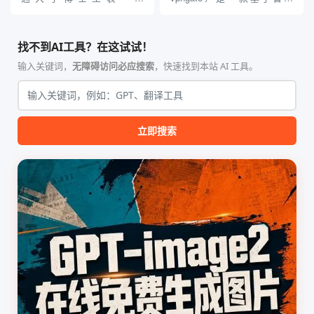
（Yuan1z0825）开发并开源的
VPNGate 开放协议的高性
智能体技能（Skill）指令集
能、零依赖 VPN 代理网关工
合，专为顶级学术期刊（如
具，专为 Linux 服务器环境
找不到AI工具？在这试试！
Nature、Science、Cell 等）
（如 VPS）设计。它完全采用
的论文撰写与发表流程设计。
纯 Python 标准库编写，用户
输入关键词，
无障碍访问必应搜索
，快速找到本站 AI 工具。
该工具集以智能体插...
无需安装...
立即搜索