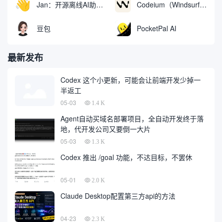
Jan：开源离线AI助手，ChatGPT 替代品，运行本地AI模型或连接云端AI
Codeium（Windsurf Editor）：免费的AI代码补全与聊天工具，Windsurf以对话方式编写完整项目代码
豆包
PocketPal AI
最新发布
Codex 这个小更新，可能会让前端开发少掉一
半返工
05-03
1.4 K
Agent自动买域名部署项目，全自动开发终于落
地，代开发公司又要倒一大片
05-03
1.3 K
Codex 推出 /goal 功能，不达目标，不罢休
05-01
2.0 K
Claude Desktop配置第三方api的方法
04-23
2.3 K