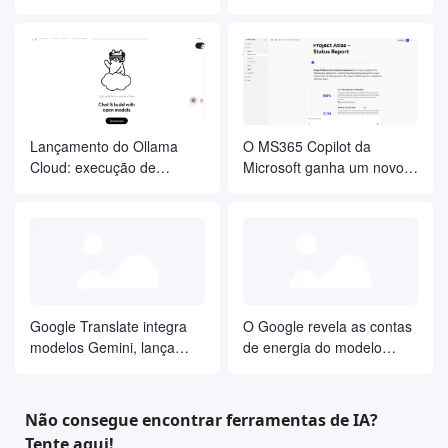
assume o Claude e se
as "regras" de codificação
concentra em aplicativos
e desenvolvimento de
de programação e agentes
inteligência de IA
Lançamento do Ollama
O MS365 Copilot da
Cloud: execução de
Microsoft ganha um novo
milhares de modelos de
núcleo: integração dos
parâmetros baseados em
modelos do Anthropic
nuvem em terminais locais
Claude
Google Translate integra
O Google revela as contas
modelos Gemini, lança
de energia do modelo
tradução de diálogos em
Gemini pela primeira vez
tempo real e ferramentas
personalizadas de
Não consegue encontrar ferramentas de IA?
aprendizado de idiomas
Tente aqui!