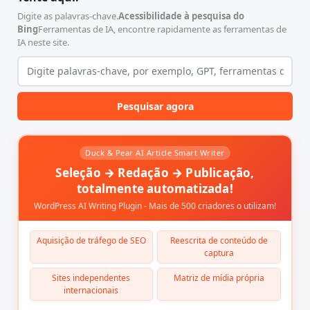
Digite as palavras-chave.
Acessibilidade à pesquisa do
Bing
Ferramentas de IA, encontre rapidamente as ferramentas de
IA neste site.
Pesquisar agora
Duck & Pear AI Article Smart Writer
Seleção → Redação → Publicação,
totalmente automatizada!
WordPress AI Writing Plugin - Mais de 500 criadores o utilizam!
Aquisição de tráfego de SEO
Reescrita de conteúdo de
captura
Sites independentes
Matriz de mídia própria
internacionais