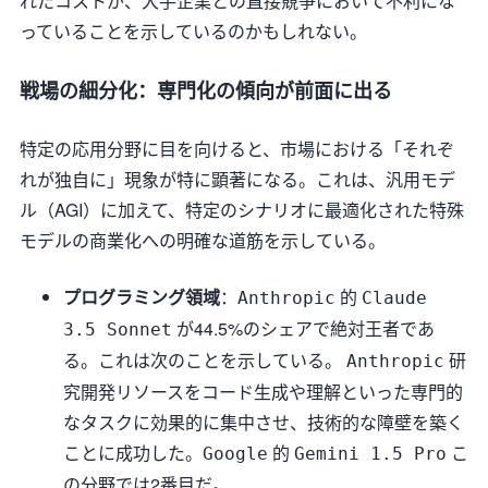
れたコストが、大手企業との直接競争において不利にな
っていることを示しているのかもしれない。
戦場の細分化：専門化の傾向が前面に出る
特定の応用分野に目を向けると、市場における「それぞ
れが独自に」現象が特に顕著になる。これは、汎用モデ
ル（AGI）に加えて、特定のシナリオに最適化された特殊
モデルの商業化への明確な道筋を示している。
プログラミング領域
：
的
Anthropic
Claude
が44.5%のシェアで絶対王者であ
3.5 Sonnet
る。これは次のことを示している。
研
Anthropic
究開発リソースをコード生成や理解といった専門的
なタスクに効果的に集中させ、技術的な障壁を築く
ことに成功した。
的
こ
Google
Gemini 1.5 Pro
の分野では2番目だ。