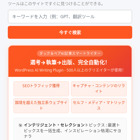
ツールはこのサイトですぐに見つけることができる。
今すぐ検索
ダック＆ペアAI記事スマートライター
選考→執筆→出版、完全自動化！
WordPress AI Writing Plugin - 500人以上のクリエイターが使用！
SEOトラフィック獲得
キャプチャ・コンテンツのリラ
イト
国境を越えた独立系ウェブサイ
セルフ・メディア・マトリック
ト
ス
🎯
インテリジェント・セレクション
トピックス : 厳選ト
ピックスを一括生成、インスピレーション枯渇にサヨ
ナラ