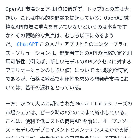
市場シェアは4位に過ぎず、トップ3との差は大
OpenAI
きい。これは中心的な問題を提起している：
純
OpenAI
粋なAPI市場に重点を置いていないというのは本当です
か？その戦略的な焦点は、むしろ以下にあるよう
だ。
このメガ・アプリとそのエンタープライ
ChatGPT
ズ・ソリューションは、開発者向けのAPIの価格設定と利
用可能性（例えば、新しいモデルのAPIアクセスに対する
アプリケーションのしきい値）については比較的保守的
であるが、価格に敏感で利便性を求める開発者市場にお
いては、若干の遅れをとっている。
一方、かつて大いに期待された
シリーズの
Meta Llama
市場シェアは、ピーク時の5分の1にまで縮小している。
これは、便利で低コストの商用APIを前に、オープンソー
ス・モデルのデプロイメントとメンテナンスにかかる隠