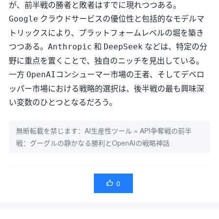
が、前半戦の勝者と敗者はすでに現れつつある。
クラウドサービスの優位性と包括的なモデルマ
Google
トリックスにより、プラットフォームレベルの堀を築き
つつある。
和
などは、特定の分
Anthropic
DeepSeek
野に重点を置くことで、独自のニッチを見出している。
一方
コンシューマー市場の王者、そしてデベロ
OpenAI
ッパー市場における戦略的選択は、後半戦の最も興味深
い変数のひとつとなるだろう。
無断転載を禁じます：
AI生産性ツール
»
API争奪戦の前半
戦：グーグルの静かなる勝利とOpenAIの戦略神話
0
