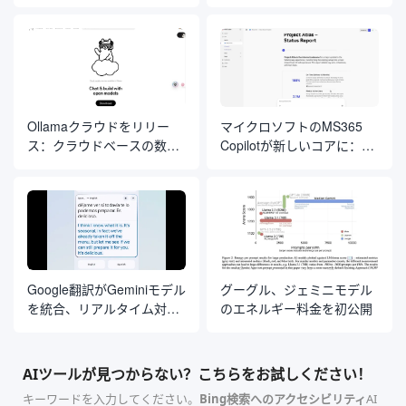
を買収しプログラミングと
ィングとAI知能開発の「ル
エージェントアプリケーシ
ール」を再発明する
ョンに注力
Ollamaクラウドをリリー
マイクロソフトのMS365
ス：クラウドベースの数千
Copilotが新しいコアに：
のパラメータモデルをロー
Anthropic Claudeモデルの
カル端末で実行
統合
Google翻訳がGeminiモデル
グーグル、ジェミニモデル
を統合、リアルタイム対話
のエネルギー料金を初公開
翻訳とカスタマイズされた
言語学習ツールの提供を開
始
AIツールが見つからない？こちらをお試しください！
キーワードを入力してください。
Bing検索へのアクセシビリティ
AI