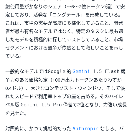
総使用量がかなりのシェア（～6～7億トークン/週）で安
定しており、活発な「ロングテール」を形成している。
これは、市場の需要が高度に多様化していること、開発
者が最も有名なモデルではなく、特定のタスクに最も適
したモデルを積極的に探してテストしていること、市場
セグメントにおける競争が依然として激しいことを示し
ている。
一般的なモデルでは
的
競
Google
Gemini
1.5 Flash
争力のある価格設定（100万出力トークンあたりわずか
0.4ドル）、大きなコンテクスト・ウィンドウ、そして優
れたスピードで利用率トップの座を占める。そのハイレ
ベル版
僅差で2位となり、力強い成長
Gemini 1.5 Pro
を見せた。
対照的に、かつて挑戦的だった
むしろ、バ
Anthropic