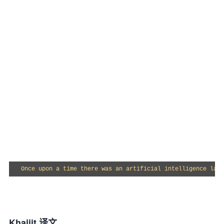
Once upon a time there was an artificial intelligence lang
Khajiit 译文