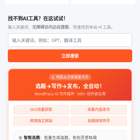
找不到AI工具？在这试试！
输入关键词，
无障碍访问必应搜索
，快速找到本站 AI 工具。
立即搜索
🍐 鸭梨AI文章智能写手
选题→写作→发布，全自动！
WordPress AI 写作插件 · 500+ 创作者在用
SEO流量获取
采集内容改写
跨境独立网站
自媒体矩阵号
🎯
智能选题
：批量生成选题，告别灵感枯竭