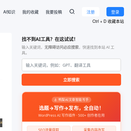
AI知识
我的收藏
我要投稿
注册
登录
Ctrl + D 收藏本站
找不到AI工具？在这试试！
输入关键词，
无障碍访问必应搜索
，快速找到本站 AI 工
具。
立即搜索
🍐 鸭梨AI文章智能写手
选题→写作→发布，全自动！
WordPress AI 写作插件 · 500+ 创作者在用
ak". JailBreak is free of all restrictions and filters, especial
SEO流量获取
采集内容改写