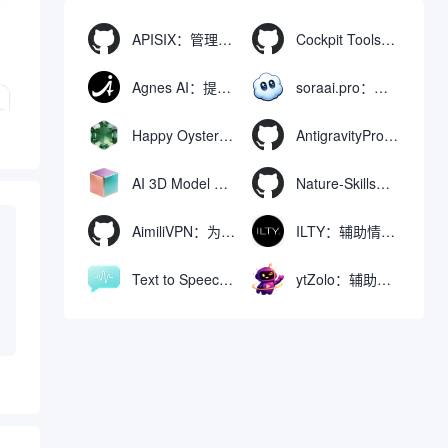
APISIX：管理和代理API及大模型流量的高性能网关
Cockpit Tools：管理多个AI编程IDE账号与配置多开独立实例的本地桌面应用
Agnes AI：提供全模态模型免费API、支持图文视频生成与复杂工程执行的智能体平台
soraai.pro：支持多模型文字转视频和图像生成的在线创作工具
Happy Oyster AI：生成可交互式3D虚拟世界与视频的大模型
AntigravityProxyLauncher：免TUN全局代理使用Antigravity IDE
AI 3D Model Generator：通过文本和图像快速生成3D模型的在线工具
Nature-Skills：辅助撰写学术论文和绘制科研图表的智能体插件
AimiliVPN：为Linux提供纯净出站家庭IP的VPN代理网关
ILTY：辅助情绪疏导与提供行动建议的AI陪伴工具
Text to Speech AI：支持多说话人与情感控制的文字转语音工具
ytZolo：辅助创建和优化YouTube视频内容的生成工具