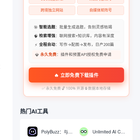
跨境独立网站
自媒体矩阵号
🎯
智能选题
：批量生成选题，告别灵感枯竭
🧠
检索增强
：联网搜索+知识库，内容有深度
⚡
全程自动
：写作→配图→发布，日产200篇
💎
永久免费
：插件和预置API授权免费申请
这
🔥 立即免费下载插件
✅ 永久免费
·
🔓 100% 开源
·
🔒 数据本地存储
热门AI工具
PolyBuzz：与AI角色互动的免费聊天与角色扮演平台
Unlimited AI Chat：免费无限制的AI聊天工具