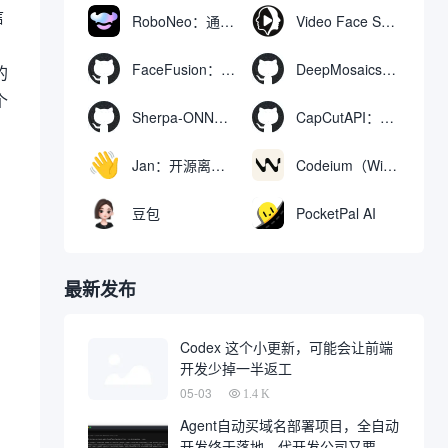
信
RoboNeo：通过聊天生成和编辑视频与图像的AI工具
Video Face Swap
FaceFusion：视频换脸增强工具|语音同步视频嘴型动作
DeepMosaics：自动去除图像和视频中的马赛克，或向其添加马赛克
的
个
Sherpa-ONNX：使用ONNXRuntime实现离线语音识别和合成
CapCutAPI：自动化控制CapCut视频剪辑的开源工具
Jan：开源离线AI助手，ChatGPT 替代品，运行本地AI模型或连接云端AI
Codeium（Windsurf Editor）：免费的AI代码补全与聊天工具，Windsurf以对话方式编写完整项目代码
豆包
PocketPal AI
最新发布
Codex 这个小更新，可能会让前端
开发少掉一半返工
05-03
1.4 K
Agent自动买域名部署项目，全自动
、
开发终于落地，代开发公司又要倒