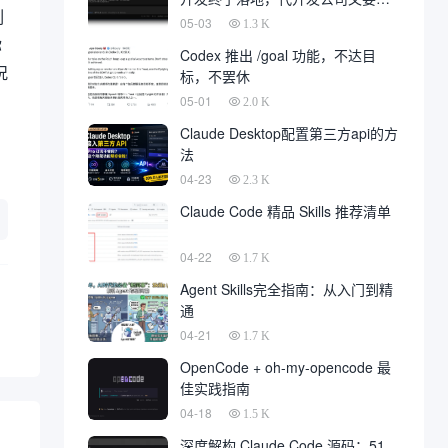
刻
一大片
05-03
1.3 K
你
Codex 推出 /goal 功能，不达目
况
标，不罢休
05-01
2.0 K
Claude Desktop配置第三方api的方
法
04-23
2.3 K
Claude Code 精品 Skills 推荐清单
04-22
1.7 K
Agent Skills完全指南：从入门到精
通
04-21
1.7 K
OpenCode + oh-my-opencode 最
佳实践指南
04-18
1.5 K
深度解构 Claude Code 源码：51