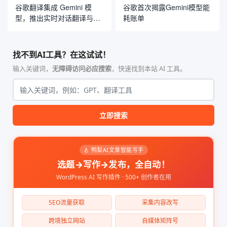
谷歌翻译集成 Gemini 模
谷歌首次揭露Gemini模型能
型，推出实时对话翻译与定
耗账单
制化语言学习工具
找不到AI工具？在这试试！
输入关键词，
无障碍访问必应搜索
，快速找到本站 AI 工具。
立即搜索
🍐 鸭梨AI文章智能写手
选题→写作→发布，全自动！
WordPress AI 写作插件 · 500+ 创作者在用
SEO流量获取
采集内容改写
跨境独立网站
自媒体矩阵号