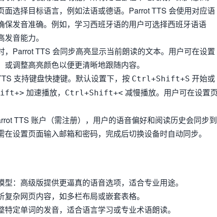
面选择目标语言，例如法语或德语。Parrot TTS 会使用对应语
确保发音准确。例如，学习西班牙语的用户可选择西班牙语语
高发音能力。
，Parrot TTS 会同步高亮显示当前朗读的文本。用户可在设置
，或调整高亮颜色以便更清晰地跟随内容。
ot TTS 支持键盘快捷键。默认设置下，按
开始或
Ctrl+Shift+S
加速播放，
减慢播放。用户可在设置
ift+>
Ctrl+Shift+<
arrot TTS 账户（需注册），用户的语音偏好和阅读历史会同步到
需在设置页面输入邮箱和密码，完成后切换设备时自动同步。
模型：高级版提供更逼真的语音选项，适合专业用途。
析复杂网页内容，如多栏布局或嵌套表格。
整特定单词的发音，适合语言学习或专业术语朗读。