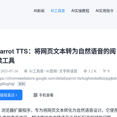
AI新闻
AI工具库
AI实操教程
AI实用指令
Parrot TTS：将网页文本转为自然语音的阅
读工具
2025-07-24
AI工具库
/
AI音频
/
文字转语音
3.2 K
8
tps://chromewebstore.google.com/detail/parrot-tts/kcgfoeokelbocjcpjbd
glfioghigl
复制
链接直达

手机查看
 Chrome 浏览器扩展程序，专为将网页文本转化为自然语音设计。它使