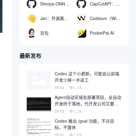
Sherpa-ONNX：使用ONNXRuntime实现离线语音识别和合成
CapCutAPI：自动化控制CapCut视频剪辑的开源工具
Jan：开源离线AI助手，ChatGPT 替代品，运行本地AI模型或连接云端AI
Codeium（Windsurf Editor）：免费的AI代码补全与聊天工具，Windsurf以对话方式编写完整项目代码
豆包
PocketPal AI
最新发布
Codex 这个小更新，可能会让前端
开发少掉一半返工
05-03
1.3 K
Agent自动买域名部署项目，全自动
开发终于落地，代开发公司又要倒
一大片
05-03
1.2 K
Codex 推出 /goal 功能，不达目
标，不罢休
05-01
2.0 K