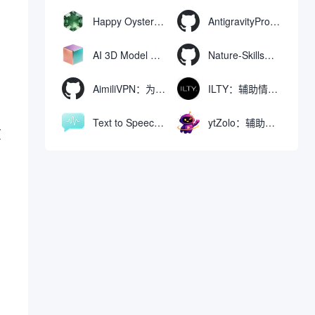
Happy Oyster AI：生成可交互式3D虚拟世界与视频的大模型
AntigravityProxyLauncher：免TUN全局代理使用Antigravity IDE
AI 3D Model Generator：通过文本和图像快速生成3D模型的在线工具
Nature-Skills：辅助撰写学术论文和绘制科研图表的智能体插件
AimiliVPN：为Linux提供纯净出站家庭IP的VPN代理网关
ILTY：辅助情绪疏导与提供行动建议的AI陪伴工具
Text to Speech AI：支持多说话人与情感控制的文字转语音工具
ytZolo：辅助创建和优化YouTube视频内容的生成工具
页