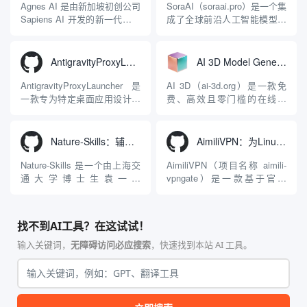
Apache 软件基金会。APISIX
Antigravity IDE、Codex、
Agnes AI 是由新加坡初创公司
SoraAI（soraai.pro）是一个集
彻底摒...
GitHub Copilo...
Sapiens AI 开发的新一代多模
成了全球前沿人工智能模型的
态大模型与智能应用生态系
在线视频与图像生成工作站。
统。它突破了单一文本聊天的
平台致力于为数字内容创作
限制，提供集文本、图像、视
者、营销人员及广大用户提供
AntigravityProxyLauncher：免TUN全局代理使用Antigravity IDE
AI 3D Model Generator：通过文本和图像快速生成3D模型的在线工具
频生成于一体的“全模态”大模
一站式、开箱即用的视觉内容
型能力。平台的核心产品矩阵
生成解决方案。网站的核心优
AntigravityProxyLauncher 是
AI 3D（ai-3d.org）是一款免
包括主打自动化工作流的
势在于其强大的多模型聚合能
一款专为特定桌面应用设计的
费、高效且零门槛的在线AI
Agnes...
力：不仅支持用户...
工程级透明 SOCKS5 代理注
3D模型生成平台。网站底层集
入工具，现已支持 macOS 与
成了腾讯Hunyuan 3D和字节跳
Windows 平台。当用户使用桌
动Seed 3D两大行业领先的AI
Nature-Skills：辅助撰写学术论文和绘制科研图表的智能体插件
AimiliVPN：为Linux提供纯净出站家庭IP的VPN代理网关
面版 Gemini 客户端或
模型架构，致力于帮助用户无
Antigravity IDE ...
需掌握复杂的3D拓扑知识或昂
Nature-Skills 是一个由上海交
AimiliVPN（项目名称 aimili-
贵的专业软件，即可在...
通大学博士生袁一哲
vpngate）是一款基于官方
（Yuan1z0825）开发并开源的
VPNGate 开放协议的高性
智能体技能（Skill）指令集
能、零依赖 VPN 代理网关工
合，专为顶级学术期刊（如
具，专为 Linux 服务器环境
找不到AI工具？在这试试！
Nature、Science、Cell 等）
（如 VPS）设计。它完全采用
的论文撰写与发表流程设计。
纯 Python 标准库编写，用户
输入关键词，
无障碍访问必应搜索
，快速找到本站 AI 工具。
该工具集以智能体插...
无需安装...