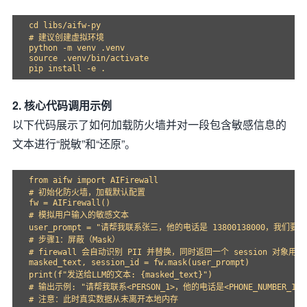
cd libs/aifw-py

# 建议创建虚拟环境

python -m venv .venv

source .venv/bin/activate

2. 核心代码调用示例
以下代码展示了如何加载防火墙并对一段包含敏感信息的
文本进行“脱敏”和“还原”。
from aifw import AIFirewall

# 初始化防火墙，加载默认配置

fw = AIFirewall()

# 模拟用户输入的敏感文本

user_prompt = "请帮我联系张三，他的电话是 13800138000，我们要讨
# 步骤1：屏蔽（Mask）

# firewall 会自动识别 PII 并替换，同时返回一个 session 对象用于
masked_text, session_id = fw.mask(user_prompt)

print(f"发送给LLM的文本: {masked_text}")

# 输出示例: "请帮我联系<PERSON_1>，他的电话是<PHONE_NUMBER_1
# 注意：此时真实数据从未离开本地内存
