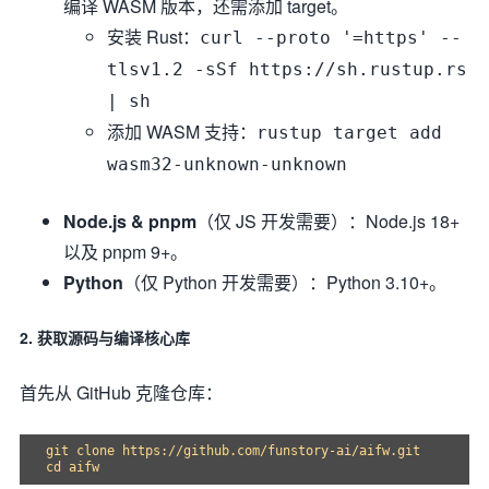
编译 WASM 版本，还需添加 target。
安装 Rust：
curl --proto '=https' --
tlsv1.2 -sSf https://sh.rustup.rs
| sh
添加 WASM 支持：
rustup target add
wasm32-unknown-unknown
Node.js & pnpm
（仅 JS 开发需要）：Node.js 18+
以及 pnpm 9+。
Python
（仅 Python 开发需要）：Python 3.10+。
2. 获取源码与编译核心库
首先从 GitHub 克隆仓库：
git clone https://github.com/funstory-ai/aifw.git
