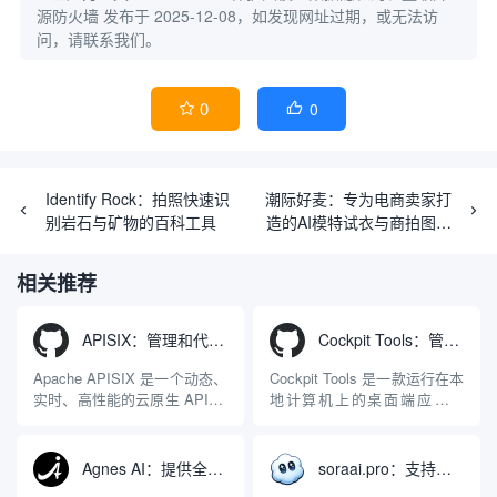
源防火墙
发布于 2025-12-08，如发现网址过期，或无法访
问，请联系我们。
0
0


Identify Rock：拍照快速识
潮际好麦：专为电商卖家打
别岩石与矿物的百科工具
造的AI模特试衣与商拍图生
成工具
相关推荐
APISIX：管理和代理API及大模型流量的高性能网关
Cockpit Tools：管理多个AI编程IDE账号与配置多开独立实例的本地桌面应用
Apache APISIX 是一个动态、
Cockpit Tools 是一款运行在本
实时、高性能的云原生 API 网
地计算机上的桌面端应用程
关，同时具备强大的 AI 网关
序，专为集中管理多种 AI 集
能力。它基于 NGINX 和
成开发环境（IDE）和智能编
LuaJIT 构建，并在 2019 年作
程助手的账号与运行环境而设
Agnes AI：提供全模态模型免费API、支持图文视频生成与复杂工程执行的智能体平台
soraai.pro：支持多模型文字转视频和图像生成的在线创作工具
为顶级开源项目捐赠给
计。它目前支持包括