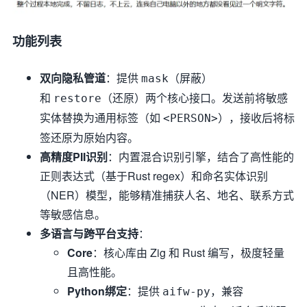
功能列表
双向隐私管道
：提供
（屏蔽）
mask
和
（还原）两个核心接口。发送前将敏感
restore
实体替换为通用标签（如
），接收后将标
<PERSON>
签还原为原始内容。
高精度PII识别
：内置混合识别引擎，结合了高性能的
正则表达式（基于Rust regex）和命名实体识别
（NER）模型，能够精准捕获人名、地名、联系方式
等敏感信息。
多语言与跨平台支持
：
Core
：核心库由 Zig 和 Rust 编写，极度轻量
且高性能。
Python绑定
：提供
，兼容
aifw-py