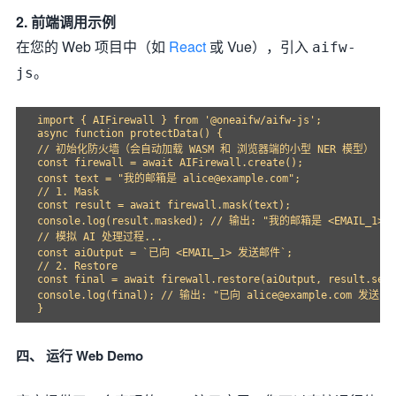
2. 前端调用示例
在您的 Web 项目中（如
React
或 Vue），引入
aifw-
。
js
import { AIFirewall } from '@oneaifw/aifw-js';

async function protectData() {

// 初始化防火墙（会自动加载 WASM 和 浏览器端的小型 NER 模型）

const firewall = await AIFirewall.create();

const text = "我的邮箱是 alice@example.com";

// 1. Mask

const result = await firewall.mask(text);

console.log(result.masked); // 输出: "我的邮箱是 <EMAIL_1>"

// 模拟 AI 处理过程...

const aiOutput = `已向 <EMAIL_1> 发送邮件`;

// 2. Restore

const final = await firewall.restore(aiOutput, result.sess
console.log(final); // 输出: "已向 alice@example.com 发送邮件
四、 运行 Web Demo