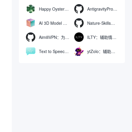
Happy Oyster AI：生成可交互式3D虚拟世界与视频的大模型
AntigravityProxyLauncher：免TUN全局代理使用Antigravity IDE
AI 3D Model Generator：通过文本和图像快速生成3D模型的在线工具
Nature-Skills：辅助撰写学术论文和绘制科研图表的智能体插件
AimiliVPN：为Linux提供纯净出站家庭IP的VPN代理网关
ILTY：辅助情绪疏导与提供行动建议的AI陪伴工具
Text to Speech AI：支持多说话人与情感控制的文字转语音工具
ytZolo：辅助创建和优化YouTube视频内容的生成工具