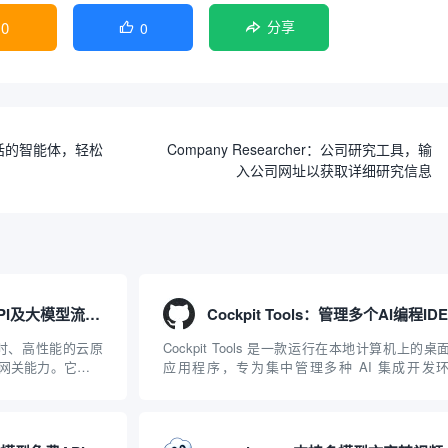
0
0

分享
打电话的智能体，轻松
Company Researcher：公司研究工具，输
入公司网址以获取详细研究信息
APISIX：管理和代理API及大模型流量的高性能网关
、实时、高性能的云原
Cockpit Tools 是一款运行在本地计算机上的桌
I 网关能力。它基于
应用程序，专为集中管理多种 AI 集成开发
2019 年作为顶级开源
（IDE）和智能编程助手的账号与运行环境而设
ISIX 彻底摒...
它目前支持包括 Antigravity IDE、Codex、GitH
Copilo...