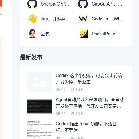
Sherpa-ONNX：使用ONNXRuntime实现离线语音识别和合成
CapCutAPI：自动化控制CapCut视频剪辑的开源工具
Jan：开源离线AI助手，ChatGPT 替代品，运行本地AI模型或连接云端AI
Codeium（Windsurf Editor）：免费的AI代码补全与聊天工具，Windsurf以对话方式编写完整项目代码
豆包
PocketPal AI
最新发布
Codex 这个小更新，可能会让前端
开发少掉一半返工
05-03
1.4 K
Agent自动买域名部署项目，全自动
开发终于落地，代开发公司又要倒
一大片
05-03
1.3 K
Codex 推出 /goal 功能，不达目
标，不罢休
05-01
2.0 K