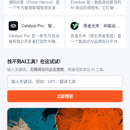
人工智能技术，直接接入现有
需输入一段文字描述或具体的
潮际好麦（Chaoji Haomai）是
Eveokee 是一款极具创新性的
的数据源（如 PostHog, Mi...
歌词，就能生成一首完整的歌
一个专为服装鞋帽电商卖家设
AI 驱动应用程序，它打破了传
曲。这不仅包括背...
计的AI视觉内容创作平台。它
统日记仅限于文字记录的界
从根本上解决了传统电商摄影
限。该平台的核心理念是“将你
中“模特贵、拍摄慢、修图难”
的日记变成声音”，利用人工智
Catalyst Pro：智能商业创意验证与AI联合创始人，模拟投资人视角评估创业点子，生成可行性分析报告
燕雀光年：AI驱动的品牌设计与LOGO生成工具
的核心痛点。该平台利用
能技术分析用户输入的文字内
AIGC（人工智能生成内容）技
容和潜在情绪，自动谱写并生
Catalyst Pro 是一款专为创业
燕雀光年（原名燕雀智造）是
术，让用户无需聘请真实模特
成一首独一无二的歌曲。用户
者和独立开发者打造的“AI联合
一个集成式AI品牌设计平台，
或租赁摄影棚，...
不再仅仅是通过阅...
创始人”工具，旨在解决创业初
其核心功能是为用户提供快
期“想法很多，但不知道哪个靠
速、便捷的在线LOGO设计服
谱”的痛点。该平台利用先进的
务。用户无需下载任何软件，
找不到AI工具？在这试试！
人工智能模型，模拟现实世界
就可以直接在网站上制作适用
中的专家顾问团（包括天使投
于公司、品牌或个人的
输入关键词，
无障碍访问必应搜索
，快速找到本站 AI 工具。
资人、产品经理、市场策略师
LOGO。平台利用人工智能技
等角色）...
术，根据用户输入的关键词和
偏好，在...
立即搜索