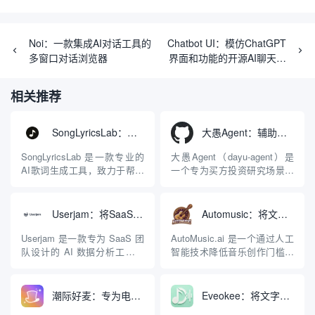
Noi：一款集成AI对话工具的
Chatbot UI：模仿ChatGPT
多窗口对话浏览器
界面和功能的开源AI聊天应
用程序
相关推荐
SongLyricsLab：辅助生成具有专业结构的原创歌曲歌词工具
大愚Agent：辅助买方分析并解读财报的智能体系统
SongLyricsLab 是一款专业的
大愚Agent（dayu-agent）是
AI歌词生成工具，致力于帮助
一个专为买方投资研究场景设
用户告别平庸和充满陈词滥调
计的专业级智能体（Agent）
的机器感歌词。与市面上直接
开源系统。该系统创新性地将
输入主题就吐出整首空洞歌词
大语言模型（LLM）能力、结
Userjam：将SaaS产品数据转化为自然语言故事的AI分析工具
Automusic：将文本和歌词转化为原创歌曲的AI生成工具
的传统生成器不同，
构化财报提取工具、自动化的
SongLyricsLab 基于对用户故
财报下载与预处理数据管线，
Userjam 是一款专为 SaaS 团
AutoMusic.ai 是一个通过人工
事的深度挖掘，采用独创的五
以及研报撰写流程深度结合，
队设计的 AI 数据分析工具，
智能技术降低音乐创作门槛的
步引导式创...
构建了一套端...
旨在解决传统数据仪表盘
在线平台。它的核心逻辑非常
（Dashboard）难以阅读且容
简单：用户不再需要掌握乐理
易被忽视的问题。它不要求用
知识、演奏乐器或使用复杂的
潮际好麦：专为电商卖家打造的AI模特试衣与商拍图生成工具
Eveokee：将文字日记自动转化为个性化音乐的AI生成工具
户构建复杂的图表，而是利用
数字音频工作站（DAW），只