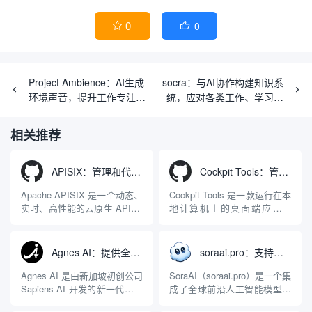
0
0


Project Ambience：AI生成
socra：与AI协作构建知识系
环境声音，提升工作专注力
统，应对各类工作、学习挑
和睡眠质量
战
相关推荐
APISIX：管理和代理API及大模型流量的高性能网关
Cockpit Tools：管理多个AI编程IDE账号与配置多开独立实例的本地桌面应用
Apache APISIX 是一个动态、
Cockpit Tools 是一款运行在本
实时、高性能的云原生 API 网
地计算机上的桌面端应用程
关，同时具备强大的 AI 网关
序，专为集中管理多种 AI 集
能力。它基于 NGINX 和
成开发环境（IDE）和智能编
LuaJIT 构建，并在 2019 年作
程助手的账号与运行环境而设
Agnes AI：提供全模态模型免费API、支持图文视频生成与复杂工程执行的智能体平台
soraai.pro：支持多模型文字转视频和图像生成的在线创作工具
为顶级开源项目捐赠给
计。它目前支持包括
Apache 软件基金会。APISIX
Antigravity IDE、Codex、
Agnes AI 是由新加坡初创公司
SoraAI（soraai.pro）是一个集
彻底摒...
GitHub Copilo...
Sapiens AI 开发的新一代多模
成了全球前沿人工智能模型的
态大模型与智能应用生态系
在线视频与图像生成工作站。