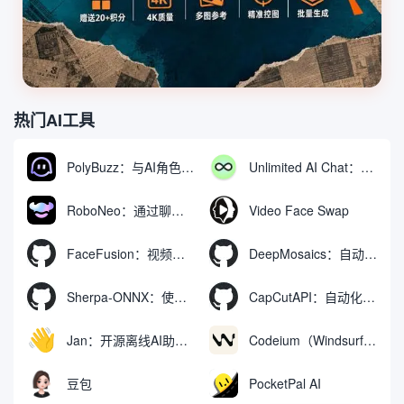
热门AI工具
PolyBuzz：与AI角色互动的免费聊天与角色扮演平台
Unlimited AI Chat：免费无限制的AI聊天工具
RoboNeo：通过聊天生成和编辑视频与图像的AI工具
Video Face Swap
FaceFusion：视频换脸增强工具|语音同步视频嘴型动作
DeepMosaics：自动去除图像和视频中的马赛克，或向其添加马赛克
Sherpa-ONNX：使用ONNXRuntime实现离线语音识别和合成
CapCutAPI：自动化控制CapCut视频剪辑的开源工具
Jan：开源离线AI助手，ChatGPT 替代品，运行本地AI模型或连接云端AI
Codeium（Windsurf Editor）：免费的AI代码补全与聊天工具，Windsurf以对话方式编写完整项目代码
豆包
PocketPal AI