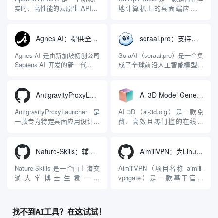
实时、高性能的云原生 API 网
地计算机上的桌面端应用程
关，同时具备强大的 AI 网关
序，专为集中管理多种 AI 集
能力。它基于 NGINX 和
成开发环境（IDE）和智能编
LuaJIT 构建，并在 2019 年作
程助手的账号与运行环境而设
Agnes AI：提供全模态模型免费API、支持图文视频生成与复杂工程执行的智能体平台
soraai.pro：支持多模型文字转视频和图像生成的在线创作工具
为顶级开源项目捐赠给
计。它目前支持包括
Apache 软件基金会。APISIX
Antigravity IDE、Codex、
Agnes AI 是由新加坡初创公司
SoraAI（soraai.pro）是一个集
彻底摒...
GitHub Copilo...
Sapiens AI 开发的新一代多模
成了全球前沿人工智能模型的
态大模型与智能应用生态系
在线视频与图像生成工作站。
统。它突破了单一文本聊天的
平台致力于为数字内容创作
限制，提供集文本、图像、视
者、营销人员及广大用户提供
AntigravityProxyLauncher：免TUN全局代理使用Antigravity IDE
AI 3D Model Generator：通过文本和图像快速生成3D模型的在线工具
频生成于一体的“全模态”大模
一站式、开箱即用的视觉内容
型能力。平台的核心产品矩阵
生成解决方案。网站的核心优
AntigravityProxyLauncher 是
AI 3D（ai-3d.org）是一款免
包括主打自动化工作流的
势在于其强大的多模型聚合能
一款专为特定桌面应用设计的
费、高效且零门槛的在线AI
Agnes...
力：不仅支持用户...
工程级透明 SOCKS5 代理注
3D模型生成平台。网站底层集
入工具，现已支持 macOS 与
成了腾讯Hunyuan 3D和字节跳
Windows 平台。当用户使用桌
动Seed 3D两大行业领先的AI
Nature-Skills：辅助撰写学术论文和绘制科研图表的智能体插件
AimiliVPN：为Linux提供纯净出站家庭IP的VPN代理网关
面版 Gemini 客户端或
模型架构，致力于帮助用户无
Antigravity IDE ...
需掌握复杂的3D拓扑知识或昂
Nature-Skills 是一个由上海交
AimiliVPN（项目名称 aimili-
贵的专业软件，即可在...
通大学博士生袁一哲
vpngate）是一款基于官方
（Yuan1z0825）开发并开源的
VPNGate 开放协议的高性
智能体技能（Skill）指令集
能、零依赖 VPN 代理网关工
合，专为顶级学术期刊（如
具，专为 Linux 服务器环境
找不到AI工具？在这试试！
Nature、Science、Cell 等）
（如 VPS）设计。它完全采用