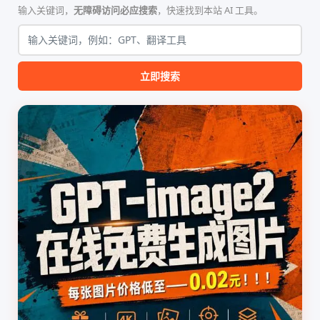
的论文撰写与发表流程设计。
纯 Python 标准库编写，用户
输入关键词，
无障碍访问必应搜索
，快速找到本站 AI 工具。
该工具集以智能体插...
无需安装...
立即搜索