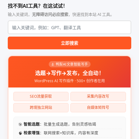
找不到AI工具？在这试试！
输入关键词，
无障碍访问必应搜索
，快速找到本站 AI 工具。
立即搜索
🍐 鸭梨AI文章智能写手
选题→写作→发布，全自动！
WordPress AI 写作插件 · 500+ 创作者在用
SEO流量获取
采集内容改写
跨境独立网站
自媒体矩阵号
🎯
智能选题
：批量生成选题，告别灵感枯竭
🧠
检索增强
：联网搜索+知识库，内容有深度