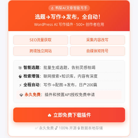
🍐 鸭梨AI文章智能写手
选题→写作→发布，全自动！
WordPress AI 写作插件 · 500+ 创作者在用
SEO流量获取
采集内容改写
跨境独立网站
自媒体矩阵号
🎯
智能选题
：批量生成选题，告别灵感枯竭
🧠
检索增强
：联网搜索+知识库，内容有深度
⚡
全程自动
：写作→配图→发布，日产200篇
💎
永久免费
：插件和预置API授权免费申请
🔥 立即免费下载插件
✅ 永久免费
·
🔓 100% 开源
·
🔒 数据本地存储