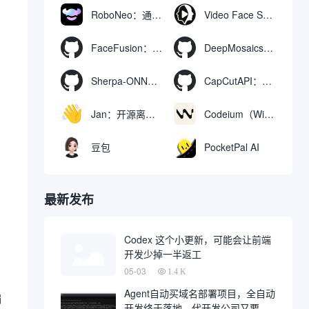
RoboNeo：通过聊天生成和编辑视频与图像的AI工具
Video Face Swap
FaceFusion：视频换脸增强工具|语音同步视频嘴型动作
DeepMosaics：自动去除图像和视频中的马赛克，或向其添加马赛克
Sherpa-ONNX：使用ONNXRuntime实现离线语音识别和合成
CapCutAPI：自动化控制CapCut视频剪辑的开源工具
Jan：开源离线AI助手，ChatGPT 替代品，运行本地AI模型或连接云端AI
Codeium（Windsurf Editor）：免费的AI代码补全与聊天工具，Windsurf以对话方式编写完整项目代码
豆包
PocketPal AI
最新发布
Codex 这个小更新，可能会让前端
开发少掉一半返工
05-03
1.4 K
Agent自动买域名部署项目，全自动
编
开发终于落地，代开发公司又要倒