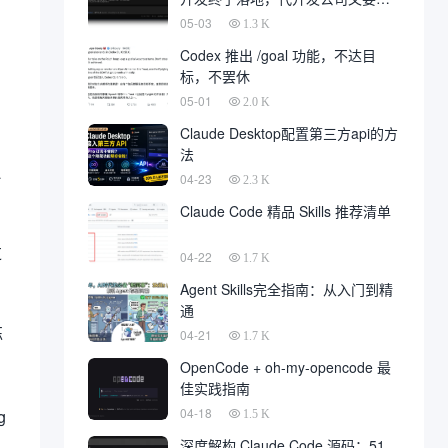
一大片
05-03
1.3 K
Codex 推出 /goal 功能，不达目
标，不罢休
05-01
2.0 K
Claude Desktop配置第三方api的方
法
a
04-23
2.3 K
Claude Code 精品 Skills 推荐清单
过
04-22
1.7 K
Agent Skills完全指南：从入门到精
通
练
04-21
1.7 K
OpenCode + oh-my-opencode 最
佳实践指南
04-18
g
1.5 K
深度解构 Claude Code 源码：51