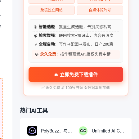
跨境独立网站
自媒体矩阵号
方
最
🎯
智能选题
：批量生成选题，告别灵感枯竭
🧠
检索增强
：联网搜索+知识库，内容有深度
⚡
全程自动
：写作→配图→发布，日产200篇
💎
永久免费
：插件和预置API授权免费申请
🔥 立即免费下载插件
✅ 永久免费
·
🔓 100% 开源
·
🔒 数据本地存储
热门AI工具
PolyBuzz：与AI角色互动的免费聊天与角色扮演平台
Unlimited AI Chat：免费无限制的AI聊天工具