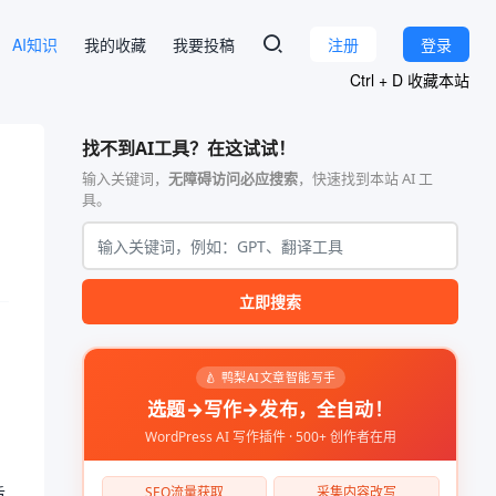
AI知识
我的收藏
我要投稿
注册
登录
Ctrl + D 收藏本站
找不到AI工具？在这试试！
输入关键词，
无障碍访问必应搜索
，快速找到本站 AI 工
具。
立即搜索
🍐 鸭梨AI文章智能写手
选题→写作→发布，全自动！
WordPress AI 写作插件 · 500+ 创作者在用
质
SEO流量获取
采集内容改写