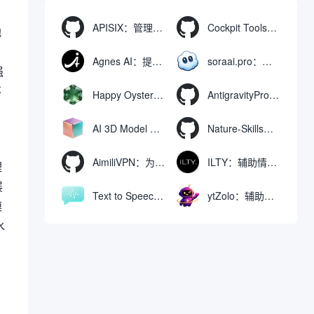
APISIX：管理和代理API及大模型流量的高性能网关
Cockpit Tools：管理多个AI编程IDE账号与配置多开独立实例的本地桌面应用
地
Agnes AI：提供全模态模型免费API、支持图文视频生成与复杂工程执行的智能体平台
soraai.pro：支持多模型文字转视频和图像生成的在线创作工具
强
不
Happy Oyster AI：生成可交互式3D虚拟世界与视频的大模型
AntigravityProxyLauncher：免TUN全局代理使用Antigravity IDE
AI 3D Model Generator：通过文本和图像快速生成3D模型的在线工具
Nature-Skills：辅助撰写学术论文和绘制科研图表的智能体插件
AimiliVPN：为Linux提供纯净出站家庭IP的VPN代理网关
ILTY：辅助情绪疏导与提供行动建议的AI陪伴工具
理
展
Text to Speech AI：支持多说话人与情感控制的文字转语音工具
ytZolo：辅助创建和优化YouTube视频内容的生成工具
模
水