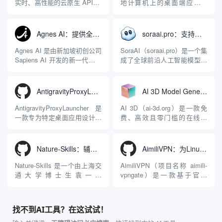
实时、高性能的云原生 API 网
地计算机上的桌面端应用程
关，同时具备强大的 AI 网关
序，专为集中管理多种 AI 集
能力。它基于 NGINX 和
成开发环境（IDE）和智能编
LuaJIT 构建，并在 2019 年作
程助手的账号与运行环境而设
Agnes AI：提供全模态模型免费API、支持图文视频生成与复杂工程执行的智能体平台
soraai.pro：支持多模型文字转视频和图像生成的在线创作工具
为顶级开源项目捐赠给
计。它目前支持包括
Apache 软件基金会。APISIX
Antigravity IDE、Codex、
Agnes AI 是由新加坡初创公司
SoraAI（soraai.pro）是一个集
彻底摒...
GitHub Copilo...
Sapiens AI 开发的新一代多模
成了全球前沿人工智能模型的
态大模型与智能应用生态系
在线视频与图像生成工作站。
统。它突破了单一文本聊天的
平台致力于为数字内容创作
限制，提供集文本、图像、视
者、营销人员及广大用户提供
AntigravityProxyLauncher：免TUN全局代理使用Antigravity IDE
AI 3D Model Generator：通过文本和图像快速生成3D模型的在线工具
频生成于一体的“全模态”大模
一站式、开箱即用的视觉内容
型能力。平台的核心产品矩阵
生成解决方案。网站的核心优
AntigravityProxyLauncher 是
AI 3D（ai-3d.org）是一款免
包括主打自动化工作流的
势在于其强大的多模型聚合能
一款专为特定桌面应用设计的
费、高效且零门槛的在线AI
Agnes...
力：不仅支持用户...
工程级透明 SOCKS5 代理注
3D模型生成平台。网站底层集
入工具，现已支持 macOS 与
成了腾讯Hunyuan 3D和字节跳
Windows 平台。当用户使用桌
动Seed 3D两大行业领先的AI
Nature-Skills：辅助撰写学术论文和绘制科研图表的智能体插件
AimiliVPN：为Linux提供纯净出站家庭IP的VPN代理网关
面版 Gemini 客户端或
模型架构，致力于帮助用户无
Antigravity IDE ...
需掌握复杂的3D拓扑知识或昂
Nature-Skills 是一个由上海交
AimiliVPN（项目名称 aimili-
贵的专业软件，即可在...
通大学博士生袁一哲
vpngate）是一款基于官方
（Yuan1z0825）开发并开源的
VPNGate 开放协议的高性
智能体技能（Skill）指令集
能、零依赖 VPN 代理网关工
合，专为顶级学术期刊（如
具，专为 Linux 服务器环境
找不到AI工具？在这试试！
Nature、Science、Cell 等）
（如 VPS）设计。它完全采用
的论文撰写与发表流程设计。
纯 Python 标准库编写，用户