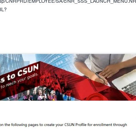
edu/psp/CNRPRD/EMPLOYEE/SA/c/NR_SSS_LAUNCH_MENU.N
BL?