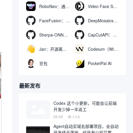
R
RoboNeo：通过聊天生成和编辑视频与图像的AI工具
Video Face Swap
FaceFusion：视频换脸增强工具|语音同步视频嘴型动作
DeepMosaics：自动去除图像和视频中的马赛克，或向其添加马赛克
Sherpa-ONNX：使用ONNXRuntime实现离线语音识别和合成
CapCutAPI：自动化控制CapCut视频剪辑的开源工具
Jan：开源离线AI助手，ChatGPT 替代品，运行本地AI模型或连接云端AI
Codeium（Windsurf Editor）：免费的AI代码补全与聊天工具，Windsurf以对话方式编写完整项目代码
豆包
PocketPal AI
最新发布
Codex 这个小更新，可能会让前端
开发少掉一半返工
05-03
1.4 K
Agent自动买域名部署项目，全自动
开发终于落地，代开发公司又要倒