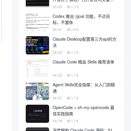
一大片
05-03
1.2 K
Codex 推出 /goal 功能，不达目
标，不罢休
05-01
2.0 K
Claude Desktop配置第三方api的方
法
04-23
2.3 K
Claude Code 精品 Skills 推荐清单
04-22
1.7 K
Agent Skills完全指南：从入门到精
通
04-21
1.7 K
OpenCode + oh-my-opencode 最
佳实践指南
04-18
1.5 K
深度解构 Claude Code 源码：51