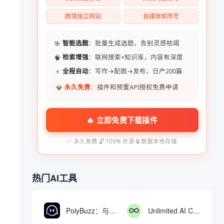
跨境独立网站
自媒体矩阵号
🎯
智能选题
：批量生成选题，告别灵感枯竭
🧠
检索增强
：联网搜索+知识库，内容有深度
⚡
全程自动
：写作→配图→发布，日产200篇
💎
永久免费
：插件和预置API授权免费申请
🔥 立即免费下载插件
✅ 永久免费
·
🔓 100% 开源
·
🔒 数据本地存储
热门AI工具
PolyBuzz：与AI角色互动的免费聊天与角色扮演平台
Unlimited AI Chat：免费无限制的AI聊天工具