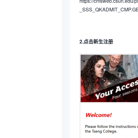
https://cmsweb.csun.
_SSS_QKADMIT_CMP.G
2.点击新生注册