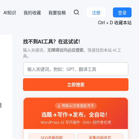
AI知识
我的收藏
我要投稿
注册
登录
Ctrl + D 收藏本站
找不到AI工具？在这试试！
输入关键词，
无障碍访问必应搜索
，快速找到本站 AI 工
具。
立即搜索
相
🍐 鸭梨AI文章智能写手
选题→写作→发布，全自动！
WordPress AI 写作插件 · 500+ 创作者在用
SEO流量获取
采集内容改写