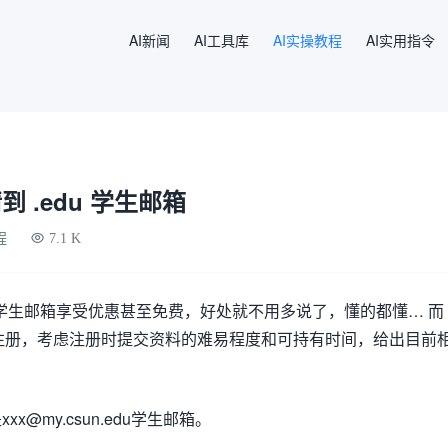
AI新闻
AI工具库
AI实操教程
AI实用指令
 .edu 学生邮箱
程
7.1 K
du 学生邮箱享受优惠甚至免费，好处就不用多说了，懂的都懂… 而
越难注册，考虑注册时提交资料的难易程度和可持有时间，给出目前
@my.csun.edu学生邮箱。