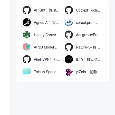
APISIX：管理和代理API及大模型流量的高性能网关
Cockpit Tools：管理多个AI编程IDE账号与配置多开独立实例的本地桌面应用
Agnes AI：提供全模态模型免费API、支持图文视频生成与复杂工程执行的智能体平台
soraai.pro：支持多模型文字转视频和图像生成的在线创作工具
Happy Oyster AI：生成可交互式3D虚拟世界与视频的大模型
AntigravityProxyLauncher：免TUN全局代理使用Antigravity IDE
AI 3D Model Generator：通过文本和图像快速生成3D模型的在线工具
Nature-Skills：辅助撰写学术论文和绘制科研图表的智能体插件
AimiliVPN：为Linux提供纯净出站家庭IP的VPN代理网关
ILTY：辅助情绪疏导与提供行动建议的AI陪伴工具
Text to Speech AI：支持多说话人与情感控制的文字转语音工具
ytZolo：辅助创建和优化YouTube视频内容的生成工具