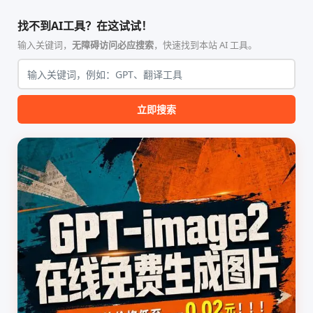
智能体技能（Skill）指令集
能、零依赖 VPN 代理网关工
合，专为顶级学术期刊（如
具，专为 Linux 服务器环境
找不到AI工具？在这试试！
Nature、Science、Cell 等）
（如 VPS）设计。它完全采用
的论文撰写与发表流程设计。
纯 Python 标准库编写，用户
输入关键词，
无障碍访问必应搜索
，快速找到本站 AI 工具。
该工具集以智能体插...
无需安装...
立即搜索