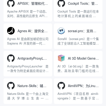
APISIX：管理和代理API及大模型流量的高性能网关
Cockpit Tools：管理多个AI编程IDE账号与配置多开独立实例的本地桌面应用
Apache APISIX 是一个动态、
Cockpit Tools 是一款运行在本
实时、高性能的云原生 API 网
地计算机上的桌面端应用程
关，同时具备强大的 AI 网关
序，专为集中管理多种 AI 集
能力。它基于 NGINX 和
成开发环境（IDE）和智能编
LuaJIT 构建，并在 2019 年作
程助手的账号与运行环境而设
Agnes AI：提供全模态模型免费API、支持图文视频生成与复杂工程执行的智能体平台
soraai.pro：支持多模型文字转视频和图像生成的在线创作工具
为顶级开源项目捐赠给
计。它目前支持包括
Apache 软件基金会。APISIX
Antigravity IDE、Codex、
Agnes AI 是由新加坡初创公司
SoraAI（soraai.pro）是一个集
彻底摒...
GitHub Copilo...
Sapiens AI 开发的新一代多模
成了全球前沿人工智能模型的
态大模型与智能应用生态系
在线视频与图像生成工作站。
统。它突破了单一文本聊天的
平台致力于为数字内容创作
限制，提供集文本、图像、视
者、营销人员及广大用户提供
AntigravityProxyLauncher：免TUN全局代理使用Antigravity IDE
AI 3D Model Generator：通过文本和图像快速生成3D模型的在线工具
频生成于一体的“全模态”大模
一站式、开箱即用的视觉内容
型能力。平台的核心产品矩阵
生成解决方案。网站的核心优
AntigravityProxyLauncher 是
AI 3D（ai-3d.org）是一款免
包括主打自动化工作流的
势在于其强大的多模型聚合能
一款专为特定桌面应用设计的
费、高效且零门槛的在线AI
Agnes...
力：不仅支持用户...
工程级透明 SOCKS5 代理注
3D模型生成平台。网站底层集
入工具，现已支持 macOS 与
成了腾讯Hunyuan 3D和字节跳
Windows 平台。当用户使用桌
动Seed 3D两大行业领先的AI
Nature-Skills：辅助撰写学术论文和绘制科研图表的智能体插件
AimiliVPN：为Linux提供纯净出站家庭IP的VPN代理网关
面版 Gemini 客户端或
模型架构，致力于帮助用户无
Antigravity IDE ...
需掌握复杂的3D拓扑知识或昂
Nature-Skills 是一个由上海交
AimiliVPN（项目名称 aimili-
贵的专业软件，即可在...
通大学博士生袁一哲
vpngate）是一款基于官方
（Yuan1z0825）开发并开源的
VPNGate 开放协议的高性