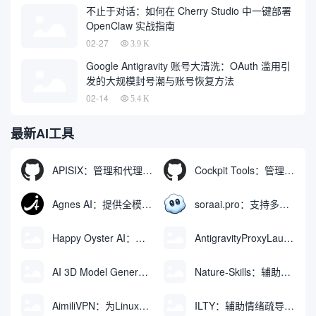
不止于对话：如何在 Cherry Studio 中一键部署
OpenClaw 实战指南
02-27
3.9 K
Google Antigravity 账号大清洗：OAuth 滥用引
发的大规模封号潮与账号恢复方法
02-14
5.4 K
最新AI工具
APISIX：管理和代理API及大模型流量的高性能网关
Cockpit Tools：管理多个AI编程IDE账号与配置多开独立实例的本地桌面应用
Agnes AI：提供全模态模型免费API、支持图文视频生成与复杂工程执行的智能体平台
soraai.pro：支持多模型文字转视频和图像生成的在线创作工具
Happy Oyster AI：生成可交互式3D虚拟世界与视频的大模型
AntigravityProxyLauncher：免TUN全局代理使用Antigravity IDE
AI 3D Model Generator：通过文本和图像快速生成3D模型的在线工具
Nature-Skills：辅助撰写学术论文和绘制科研图表的智能体插件
AimiliVPN：为Linux提供纯净出站家庭IP的VPN代理网关
ILTY：辅助情绪疏导与提供行动建议的AI陪伴工具