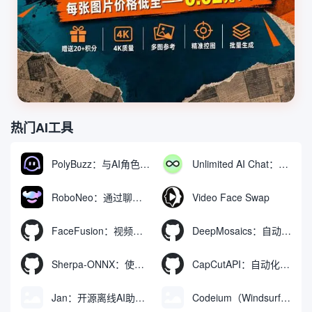
热门AI工具
PolyBuzz：与AI角色互动的免费聊天与角色扮演平台
Unlimited AI Chat：免费无限制的AI聊天工具
RoboNeo：通过聊天生成和编辑视频与图像的AI工具
Video Face Swap
FaceFusion：视频换脸增强工具|语音同步视频嘴型动作
DeepMosaics：自动去除图像和视频中的马赛克，或向其添加马赛克
Sherpa-ONNX：使用ONNXRuntime实现离线语音识别和合成
CapCutAPI：自动化控制CapCut视频剪辑的开源工具
Jan：开源离线AI助手，ChatGPT 替代品，运行本地AI模型或连接云端AI
Codeium（Windsurf Editor）：免费的AI代码补全与聊天工具，Windsurf以对话方式编写完整项目代码