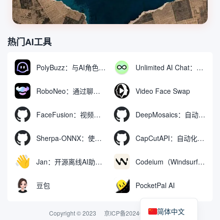
热门AI工具
PolyBuzz：与AI角色互动的免费聊天与角色扮演平台
Unlimited AI Chat：免费无限制的AI聊天工具
RoboNeo：通过聊天生成和编辑视频与图像的AI工具
Video Face Swap
FaceFusion：视频换脸增强工具|语音同步视频嘴型动作
DeepMosaics：自动去除图像和视频中的马赛克，或向其添加马赛克
Sherpa-ONNX：使用ONNXRuntime实现离线语音识别和合成
CapCutAPI：自动化控制CapCut视频剪辑的开源工具
Jan：开源离线AI助手，ChatGPT 替代品，运行本地AI模型或连接云端AI
Codeium（Windsurf Editor）：免费的AI代码补全与聊天工具，Windsurf以对话方式编写完整项目代码
豆包
PocketPal AI
简体中文
Copyright © 2023
京ICP备2024074324号-2