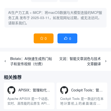
AI生产力工具
»
iMCP：将macOS数据与大模型连接的MCP服
务工具
发布于 2025-03-11，如发现网址过期，或无法访问，
请联系我们。
0
0


Blotato：AI快速生成热门帖
文润：智能文章润色与技术
子和宣传视频（付费）
文章翻译
相关推荐
APISIX：管理和代理API及大模型流量的高性能网关
Cockpit Tools：管理多个AI编程IDE账号与配置多开独立实例的本地桌面应用
Apache APISIX 是一个动态、
Cockpit Tools 是一款运行在本
实时、高性能的云原生 API 网
地计算机上的桌面端应用程
关，同时具备强大的 AI 网关
序，专为集中管理多种 AI 集