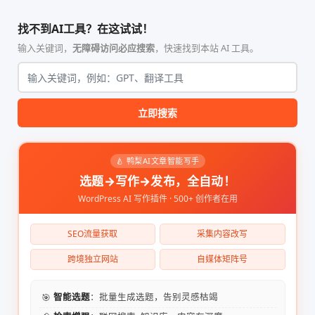
找不到AI工具？在这试试！
输入关键词，
无障碍访问必应搜索
，快速找到本站 AI 工具。
立即搜索
🍐 鸭梨AI文章智能写手
选题→写作→发布，全自动！
WordPress AI 写作插件 · 500+ 创作者在用
SEO流量获取
采集内容改写
跨境独立网站
自媒体矩阵号
🎯
智能选题
：批量生成选题，告别灵感枯竭