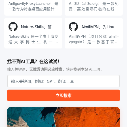
型能力。平台的核心产品矩阵
生成解决方案。网站的核心优
AntigravityProxyLauncher 是
AI 3D（ai-3d.org）是一款免
包括主打自动化工作流的
势在于其强大的多模型聚合能
一款专为特定桌面应用设计的
费、高效且零门槛的在线AI
Agnes...
力：不仅支持用户...
工程级透明 SOCKS5 代理注
3D模型生成平台。网站底层集
入工具，现已支持 macOS 与
成了腾讯Hunyuan 3D和字节跳
Windows 平台。当用户使用桌
动Seed 3D两大行业领先的AI
Nature-Skills：辅助撰写学术论文和绘制科研图表的智能体插件
AimiliVPN：为Linux提供纯净出站家庭IP的VPN代理网关
面版 Gemini 客户端或
模型架构，致力于帮助用户无
Antigravity IDE ...
需掌握复杂的3D拓扑知识或昂
Nature-Skills 是一个由上海交
AimiliVPN（项目名称 aimili-
贵的专业软件，即可在...
通大学博士生袁一哲
vpngate）是一款基于官方
（Yuan1z0825）开发并开源的
VPNGate 开放协议的高性
智能体技能（Skill）指令集
能、零依赖 VPN 代理网关工
合，专为顶级学术期刊（如
具，专为 Linux 服务器环境
找不到AI工具？在这试试！
Nature、Science、Cell 等）
（如 VPS）设计。它完全采用
的论文撰写与发表流程设计。
纯 Python 标准库编写，用户
输入关键词，
无障碍访问必应搜索
，快速找到本站 AI 工具。
该工具集以智能体插...
无需安装...
立即搜索