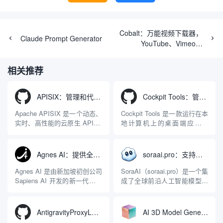
Cobalt：万能视频下载器，
Claude Prompt Generator
YouTube、Vimeo、
Twitter、Reddit、
SoundCloud等
相关推荐
APISIX：管理和代理API及大模型流量的高性能网关
Cockpit Tools：管理多个AI编程IDE账号与配置多开独立实例的本地桌面应用
Apache APISIX 是一个动态、
Cockpit Tools 是一款运行在本
实时、高性能的云原生 API 网
地计算机上的桌面端应用程
关，同时具备强大的 AI 网关
序，专为集中管理多种 AI 集
能力。它基于 NGINX 和
成开发环境（IDE）和智能编
LuaJIT 构建，并在 2019 年作
程助手的账号与运行环境而设
Agnes AI：提供全模态模型免费API、支持图文视频生成与复杂工程执行的智能体平台
soraai.pro：支持多模型文字转视频和图像生成的在线创作工具
为顶级开源项目捐赠给
计。它目前支持包括
Apache 软件基金会。APISIX
Antigravity IDE、Codex、
Agnes AI 是由新加坡初创公司
SoraAI（soraai.pro）是一个集
彻底摒...
GitHub Copilo...
Sapiens AI 开发的新一代多模
成了全球前沿人工智能模型的
态大模型与智能应用生态系
在线视频与图像生成工作站。
统。它突破了单一文本聊天的
平台致力于为数字内容创作
限制，提供集文本、图像、视
者、营销人员及广大用户提供
AntigravityProxyLauncher：免TUN全局代理使用Antigravity IDE
AI 3D Model Generator：通过文本和图像快速生成3D模型的在线工具
频生成于一体的“全模态”大模
一站式、开箱即用的视觉内容