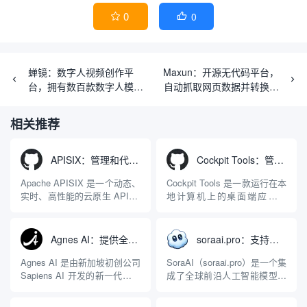
0
0


蝉镜：数字人视频创作平
Maxun：开源无代码平台，
台，拥有数百款数字人模板
自动抓取网页数据并转换为
以及克隆专属数字人形象
API或电子表格
（付费）
相关推荐
APISIX：管理和代理API及大模型流量的高性能网关
Cockpit Tools：管理多个AI编程IDE账号与配置多开独立实例的本地桌面应用
Apache APISIX 是一个动态、
Cockpit Tools 是一款运行在本
实时、高性能的云原生 API 网
地计算机上的桌面端应用程
关，同时具备强大的 AI 网关
序，专为集中管理多种 AI 集
能力。它基于 NGINX 和
成开发环境（IDE）和智能编
LuaJIT 构建，并在 2019 年作
程助手的账号与运行环境而设
Agnes AI：提供全模态模型免费API、支持图文视频生成与复杂工程执行的智能体平台
soraai.pro：支持多模型文字转视频和图像生成的在线创作工具
为顶级开源项目捐赠给
计。它目前支持包括
Apache 软件基金会。APISIX
Antigravity IDE、Codex、
Agnes AI 是由新加坡初创公司
SoraAI（soraai.pro）是一个集
彻底摒...
GitHub Copilo...
Sapiens AI 开发的新一代多模
成了全球前沿人工智能模型的
态大模型与智能应用生态系
在线视频与图像生成工作站。
统。它突破了单一文本聊天的
平台致力于为数字内容创作