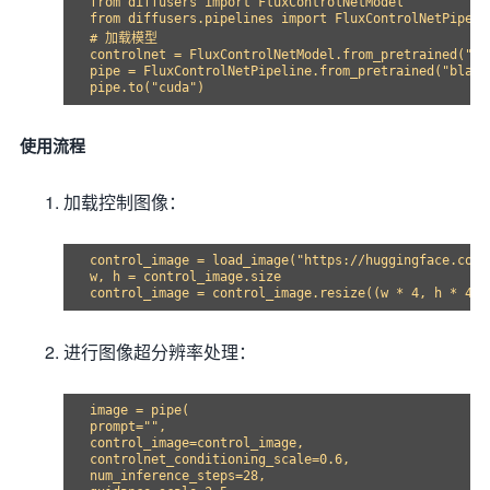
from diffusers import FluxControlNetModel

from diffusers.pipelines import FluxControlNetPipelin
# 加载模型

controlnet = FluxControlNetModel.from_pretrained("ja
pipe = FluxControlNetPipeline.from_pretrained("black
使用流程
加载控制图像：
control_image = load_image("https://huggingface.co/j
w, h = control_image.size

进行图像超分辨率处理：
image = pipe(

prompt="",

control_image=control_image,

controlnet_conditioning_scale=0.6,

num_inference_steps=28,
