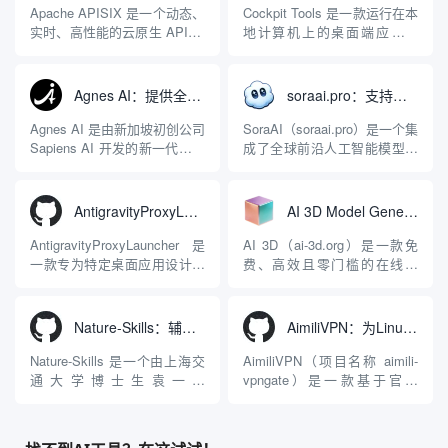
Apache APISIX 是一个动态、
Cockpit Tools 是一款运行在本
实时、高性能的云原生 API 网
地计算机上的桌面端应用程
关，同时具备强大的 AI 网关
序，专为集中管理多种 AI 集
能力。它基于 NGINX 和
成开发环境（IDE）和智能编
LuaJIT 构建，并在 2019 年作
程助手的账号与运行环境而设
Agnes AI：提供全模态模型免费API、支持图文视频生成与复杂工程执行的智能体平台
soraai.pro：支持多模型文字转视频和图像生成的在线创作工具
为顶级开源项目捐赠给
计。它目前支持包括
Apache 软件基金会。APISIX
Antigravity IDE、Codex、
Agnes AI 是由新加坡初创公司
SoraAI（soraai.pro）是一个集
彻底摒...
GitHub Copilo...
Sapiens AI 开发的新一代多模
成了全球前沿人工智能模型的
态大模型与智能应用生态系
在线视频与图像生成工作站。
统。它突破了单一文本聊天的
平台致力于为数字内容创作
限制，提供集文本、图像、视
者、营销人员及广大用户提供
AntigravityProxyLauncher：免TUN全局代理使用Antigravity IDE
AI 3D Model Generator：通过文本和图像快速生成3D模型的在线工具
频生成于一体的“全模态”大模
一站式、开箱即用的视觉内容
型能力。平台的核心产品矩阵
生成解决方案。网站的核心优
AntigravityProxyLauncher 是
AI 3D（ai-3d.org）是一款免
包括主打自动化工作流的
势在于其强大的多模型聚合能
一款专为特定桌面应用设计的
费、高效且零门槛的在线AI
Agnes...
力：不仅支持用户...
工程级透明 SOCKS5 代理注
3D模型生成平台。网站底层集
入工具，现已支持 macOS 与
成了腾讯Hunyuan 3D和字节跳
Windows 平台。当用户使用桌
动Seed 3D两大行业领先的AI
Nature-Skills：辅助撰写学术论文和绘制科研图表的智能体插件
AimiliVPN：为Linux提供纯净出站家庭IP的VPN代理网关
面版 Gemini 客户端或
模型架构，致力于帮助用户无
Antigravity IDE ...
需掌握复杂的3D拓扑知识或昂
Nature-Skills 是一个由上海交
AimiliVPN（项目名称 aimili-
贵的专业软件，即可在...
通大学博士生袁一哲
vpngate）是一款基于官方
（Yuan1z0825）开发并开源的
VPNGate 开放协议的高性
智能体技能（Skill）指令集
能、零依赖 VPN 代理网关工
合，专为顶级学术期刊（如
具，专为 Linux 服务器环境