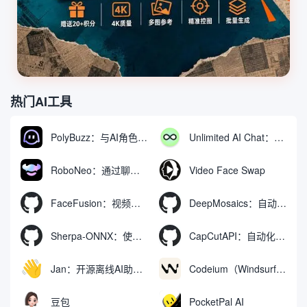
热门AI工具
PolyBuzz：与AI角色互动的免费聊天与角色扮演平台
Unlimited AI Chat：免费无限制的AI聊天工具
RoboNeo：通过聊天生成和编辑视频与图像的AI工具
Video Face Swap
FaceFusion：视频换脸增强工具|语音同步视频嘴型动作
DeepMosaics：自动去除图像和视频中的马赛克，或向其添加马赛克
Sherpa-ONNX：使用ONNXRuntime实现离线语音识别和合成
CapCutAPI：自动化控制CapCut视频剪辑的开源工具
Jan：开源离线AI助手，ChatGPT 替代品，运行本地AI模型或连接云端AI
Codeium（Windsurf Editor）：免费的AI代码补全与聊天工具，Windsurf以对话方式编写完整项目代码
豆包
PocketPal AI