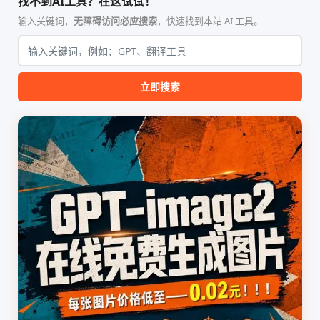
找不到AI工具？在这试试！
Nature、Science、Cell 等）
（如 VPS）设计。它完全采用
的论文撰写与发表流程设计。
纯 Python 标准库编写，用户
输入关键词，
无障碍访问必应搜索
，快速找到本站 AI 工具。
该工具集以智能体插...
无需安装...
立即搜索