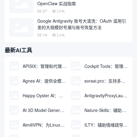
OpenClaw 实战指南
02-27
3.9 K
Google Antigravity 账号大清洗：OAuth 滥用引
发的大规模封号潮与账号恢复方法
02-14
5.4 K
最新AI工具
APISIX：管理和代理API及大模型流量的高性能网关
Cockpit Tools：管理多个AI编程IDE账号与配置多开独立实例的本地桌面应用
Agnes AI：提供全模态模型免费API、支持图文视频生成与复杂工程执行的智能体平台
soraai.pro：支持多模型文字转视频和图像生成的在线创作工具
Happy Oyster AI：生成可交互式3D虚拟世界与视频的大模型
AntigravityProxyLauncher：免TUN全局代理使用Antigravity IDE
AI 3D Model Generator：通过文本和图像快速生成3D模型的在线工具
Nature-Skills：辅助撰写学术论文和绘制科研图表的智能体插件
AimiliVPN：为Linux提供纯净出站家庭IP的VPN代理网关
ILTY：辅助情绪疏导与提供行动建议的AI陪伴工具