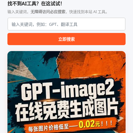
找不到AI工具？在这试试！
一个潜在客户。当您在开会、
块。用户只需输入日常自然语
下班休息或业务繁忙无法接听
言提示词，描述所需的区块结
输入关键词，
无障碍访问必应搜索
，快速找到本站 AI 工具。
电话时，CallCow 能够以极低
构、样式设...
的延迟与...
立即搜索