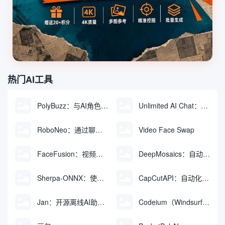
热门AI工具
PolyBuzz：与AI角色互动的免费聊天与角色扮演平台
Unlimited AI Chat：免费无限制的AI聊天工具
RoboNeo：通过聊天生成和编辑视频与图像的AI工具
Video Face Swap
FaceFusion：视频换脸增强工具|语音同步视频嘴型动作
DeepMosaics：自动去除图像和视频中的马赛克，或向其添加马赛克
Sherpa-ONNX：使用ONNXRuntime实现离线语音识别和合成
CapCutAPI：自动化控制CapCut视频剪辑的开源工具
Jan：开源离线AI助手，ChatGPT 替代品，运行本地AI模型或连接云端AI
Codeium（Windsurf Editor）：免费的AI代码补全与聊天工具，Windsurf以对话方式编写完整项目代码