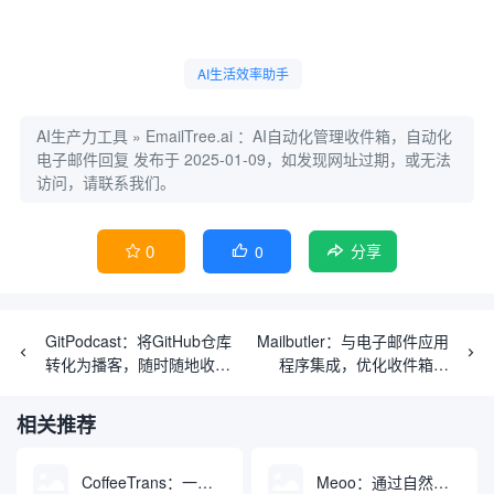
AI生活效率助手
AI生产力工具
»
EmailTree.ai ：AI自动化管理收件箱，自动化
电子邮件回复
发布于 2025-01-09，如发现网址过期，或无法
访问，请联系我们。
0
0


分享
GitPodcast：将GitHub仓库
Mailbutler：与电子邮件应用
转化为播客，随时随地收听
程序集成，优化收件箱体
代码更新
验，自动撰写和回复邮件。
相关推荐
CoffeeTrans：一键提取并翻译音视频字幕的生成工具
Meoo：通过自然语言对话一键生成并部署应用程序的AI开发平台