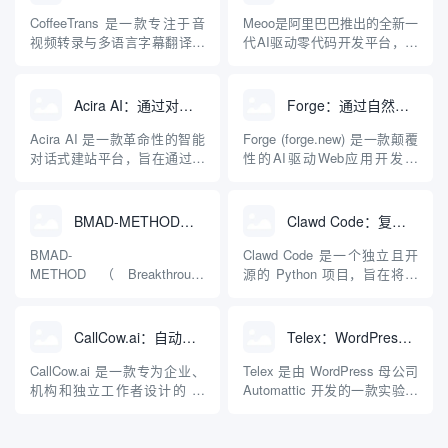
CoffeeTrans 是一款专注于音
Meoo是阿里巴巴推出的全新一
视频转录与多语言字幕翻译的
代AI驱动零代码开发平台，致
云端 AI 平台。平台利用先进
力于将自然语言无缝转化为随
的自动语音识别技术（ASR）
时可用的全栈应用程序。基于
与大型语言模型（LLM），将
“说话即上线”的核心理念，
Acira AI：通过对话快速创建专业网站的智能建站工具
Forge：通过自然语言自动生成生产级React应用的AI编程平台
繁琐的视频本地化工作简化为
Meoo深度融合了千问、Kimi、
一键式操作。用户只需上传音
GLM、MiniMax等多款强大的
Acira AI 是一款革命性的智能
Forge (forge.new) 是一款颠覆
频或视频文件，系统即可在极
大语言模型，并结合
对话式建站平台，旨在通过人
性的AI驱动Web应用开发平
短时间内自动...
Agent（智能体...
工智能彻底简化网站的创建与
台，致力于帮助用户通过简单
维护流程。与传统的拖拽式建
的自然语言描述，快速生成、
站工具或需要编写代码的复杂
迭代并部署达到生产级别的
BMAD-METHOD：使用多个AI智能体协作构建软件的敏捷开发框架
Clawd Code：复刻Claude Code泄露版本的Python开源移植代码
平台不同，Acira AI 采用第一
Web应用程序。不同于仅能生
性原则，让用户仅需通过与AI
成静态交互原型的设计工具
BMAD-
Clawd Code 是一个独立且开
聊天或发送一封电子邮件，就
（如Bolt或Lovable），For...
METHOD（Breakthrough
源的 Python 项目，旨在将意
能在短短1...
Method for Agile AI-Driven
外泄露的著名 AI 编程助手
Development）是一个完全免
Claude Code 的核心交互与工
费开源的AI驱动敏捷开发框
具调度机制进行 Python 开源
CallCow.ai：自动接听商业电话并智能预约日程的AI语音智能体
Telex：WordPress官方出品一键生成现代 WordPress 主题
架。它旨在通过多个专业化AI
移植与复现。该项目最初由开
智能体（如产品经理、架构
发者基于 oh-my-codex
CallCow.ai 是一款专为企业、
Telex 是由 WordPress 母公司
师、开发者、UX设计师...
(OmX...
机构和独立工作者设计的 AI
Automattic 开发的一款实验性
语音电话智能体平台，其核心
AI 编程开发工具，专门用于辅
目标是全自动化地处理所有呼
助开发者和建站用户生成自定
入电话，确保企业不流失任何
义的 Gutenberg（古腾堡）区