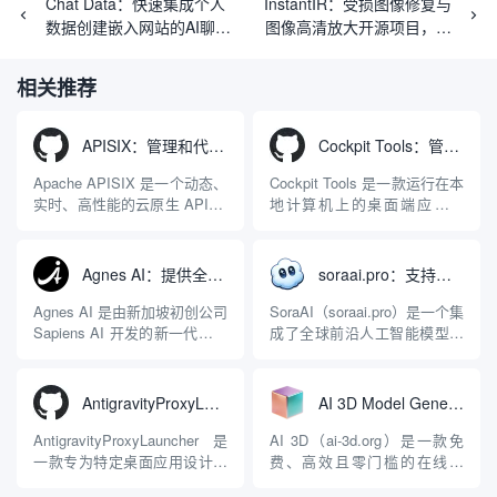
Chat Data：快速集成个人
InstantIR：受损图像修复与
数据创建嵌入网站的AI聊天
图像高清放大开源项目，最
机器人
低16G显存
相关推荐
APISIX：管理和代理API及大模型流量的高性能网关
Cockpit Tools：管理多个AI编程IDE账号与配置多开独立实例的本地桌面应用
Apache APISIX 是一个动态、
Cockpit Tools 是一款运行在本
实时、高性能的云原生 API 网
地计算机上的桌面端应用程
关，同时具备强大的 AI 网关
序，专为集中管理多种 AI 集
能力。它基于 NGINX 和
成开发环境（IDE）和智能编
LuaJIT 构建，并在 2019 年作
程助手的账号与运行环境而设
Agnes AI：提供全模态模型免费API、支持图文视频生成与复杂工程执行的智能体平台
soraai.pro：支持多模型文字转视频和图像生成的在线创作工具
为顶级开源项目捐赠给
计。它目前支持包括
Apache 软件基金会。APISIX
Antigravity IDE、Codex、
Agnes AI 是由新加坡初创公司
SoraAI（soraai.pro）是一个集
彻底摒...
GitHub Copilo...
Sapiens AI 开发的新一代多模
成了全球前沿人工智能模型的
态大模型与智能应用生态系
在线视频与图像生成工作站。
统。它突破了单一文本聊天的
平台致力于为数字内容创作
限制，提供集文本、图像、视
者、营销人员及广大用户提供
AntigravityProxyLauncher：免TUN全局代理使用Antigravity IDE
AI 3D Model Generator：通过文本和图像快速生成3D模型的在线工具
频生成于一体的“全模态”大模
一站式、开箱即用的视觉内容
型能力。平台的核心产品矩阵
生成解决方案。网站的核心优
AntigravityProxyLauncher 是
AI 3D（ai-3d.org）是一款免
包括主打自动化工作流的
势在于其强大的多模型聚合能
一款专为特定桌面应用设计的
费、高效且零门槛的在线AI
Agnes...
力：不仅支持用户...
工程级透明 SOCKS5 代理注
3D模型生成平台。网站底层集