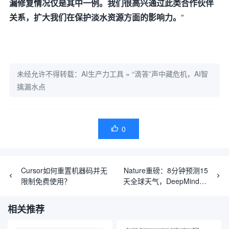
漏修复情况仅是其中一例。我们很高兴通过此类合作伙伴
关系，扩大我们在保护淡水资源方面的影响力。
”
未经允许不得转载：
AI生产力工具
»
“滴答”声中藏危机，AI智
擒漏水点
0

Cursor如何重置机器码并无
Nature重磅：8分钟预测15
限制免费使用？
天全球天气，DeepMind AI
击败全球最先进天气预报系
统
相关推荐