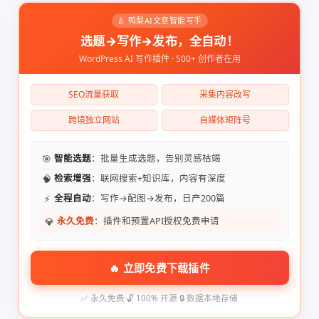
🍐 鸭梨AI文章智能写手
选题→写作→发布，全自动！
WordPress AI 写作插件 · 500+ 创作者在用
SEO流量获取
采集内容改写
跨境独立网站
自媒体矩阵号
🎯
智能选题
：批量生成选题，告别灵感枯竭
🧠
检索增强
：联网搜索+知识库，内容有深度
⚡
全程自动
：写作→配图→发布，日产200篇
💎
永久免费
：插件和预置API授权免费申请
🔥 立即免费下载插件
✅ 永久免费
·
🔓 100% 开源
·
🔒 数据本地存储