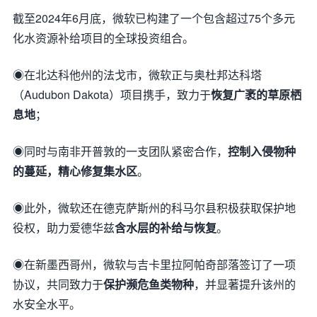
截至2024年6月底，微软已构建了一个包含超过75个多元
化水资源补给项目的全球投资组合。
◉在北达科他州的法戈市，微软正与奥杜邦达科塔
（Audubon Dakota）项目携手，致力于
恢复广袤的草原栖
息地
；
◉同时与南非开普敦的一支团队紧密合作，
控制入侵物种
的蔓延，精心修复集水区
。
◉此外，微软还在德克萨斯州的科马尔县积极获取保护地
役权，助力爱德华兹
含水层的补给与恢复
。
◉在新墨西哥州，微软与吉卡里拉阿帕奇部落签订了一项
协议，共同致力于
保护濒危鱼类物种
，并显著提升该州的
水安全水平。