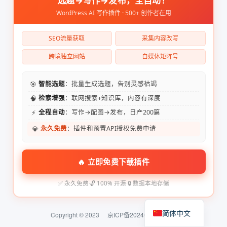
选题→写作→发布，全自动！
WordPress AI 写作插件 · 500+ 创作者在用
SEO流量获取
采集内容改写
跨境独立网站
自媒体矩阵号
🎯
智能选题
：批量生成选题，告别灵感枯竭
🧠
检索增强
：联网搜索+知识库，内容有深度
⚡
全程自动
：写作→配图→发布，日产200篇
💎
永久免费
：插件和预置API授权免费申请
🔥 立即免费下载插件
✅ 永久免费
·
🔓 100% 开源
·
🔒 数据本地存储
简体中文
Copyright © 2023
京ICP备2024074324号-2