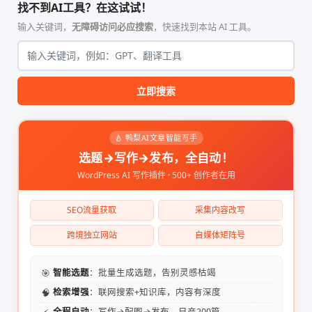
找不到AI工具？在这试试！
输入关键词，
无障碍访问必应搜索
，快速找到本站 AI 工具。
立即搜索
🍐 鸭梨AI文章智能写手
选题→写作→发布，全自动！
WordPress AI 写作插件 · 500+ 创作者在用
SEO流量获取
采集内容改写
跨境独立网站
自媒体矩阵号
🎯
智能选题
：批量生成选题，告别灵感枯竭
🧠
检索增强
：联网搜索+知识库，内容有深度
全程自动
：写作→配图→发布，日产200篇