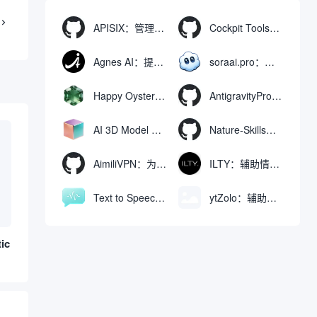
APISIX：管理和代理API及大模型流量的高性能网关
Cockpit Tools：管理多个AI编程IDE账号与配置多开独立实例的本地桌面应用
Agnes AI：提供全模态模型免费API、支持图文视频生成与复杂工程执行的智能体平台
soraai.pro：支持多模型文字转视频和图像生成的在线创作工具
Happy Oyster AI：生成可交互式3D虚拟世界与视频的大模型
AntigravityProxyLauncher：免TUN全局代理使用Antigravity IDE
AI 3D Model Generator：通过文本和图像快速生成3D模型的在线工具
Nature-Skills：辅助撰写学术论文和绘制科研图表的智能体插件
AimiliVPN：为Linux提供纯净出站家庭IP的VPN代理网关
ILTY：辅助情绪疏导与提供行动建议的AI陪伴工具
Text to Speech AI：支持多说话人与情感控制的文字转语音工具
ytZolo：辅助创建和优化YouTube视频内容的生成工具
ic