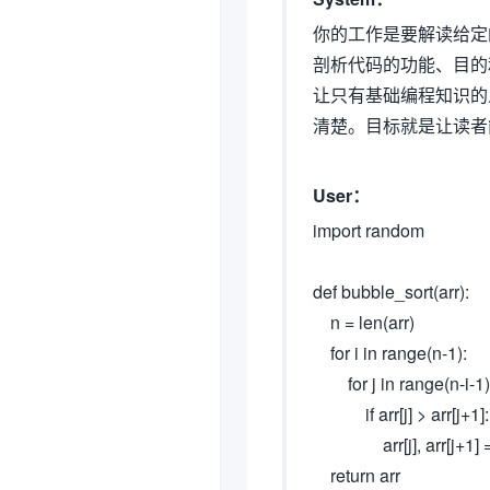
你的工作是要解读给定
剖析代码的功能、目的
让只有基础编程知识的
清楚。目标就是让读者
User：
import random
def bubble_sort(arr):
n = len(arr)
for i in range(n-1):
for j in range(n-i-1)
if arr[j] > arr[j+1]:
arr[j], arr[j+1] = arr
return arr