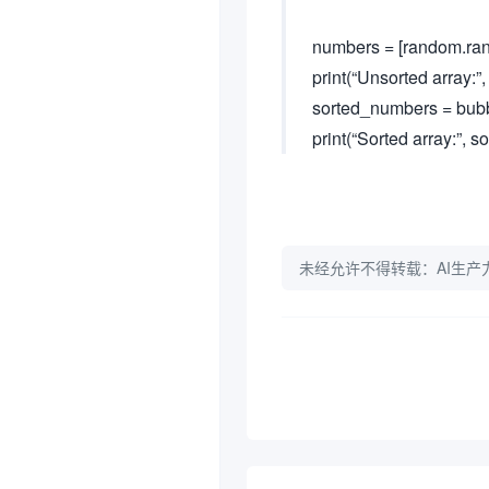
numbers = [random.randi
print(“Unsorted array:”
sorted_numbers = bub
print(“Sorted array:”, 
未经允许不得转载：
AI生产