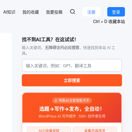
AI知识
我的收藏
我要投稿
注册
登录
Ctrl + D 收藏本站
找不到AI工具？在这试试！
输入关键词，
无障碍访问必应搜索
，快速找到本站 AI 工
具。
立即搜索
🍐 鸭梨AI文章智能写手
选题→写作→发布，全自动！
WordPress AI 写作插件 · 500+ 创作者在用
SEO流量获取
采集内容改写