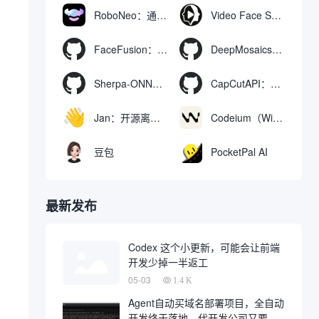
RoboNeo：通过聊天生成和编辑视频与图像的AI工具
Video Face Swap
FaceFusion：视频换脸增强工具|语音同步视频嘴型动作
DeepMosaics：自动去除图像和视频中的马赛克，或向其添加马赛克
Sherpa-ONNX：使用ONNXRuntime实现离线语音识别和合成
CapCutAPI：自动化控制CapCut视频剪辑的开源工具
Jan：开源离线AI助手，ChatGPT 替代品，运行本地AI模型或连接云端AI
Codeium（Windsurf Editor）：免费的AI代码补全与聊天工具，Windsurf以对话方式编写完整项目代码
豆包
PocketPal AI
最新发布
Codex 这个小更新，可能会让前端
开发少掉一半返工
05-03
1.4 K
Agent自动买域名部署项目，全自动
开发终于落地，代开发公司又要倒