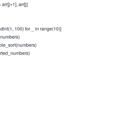
[j+1], arr[j]
nt(1, 100) for _ in range(10)]
, numbers)
ble_sort(numbers)
sorted_numbers)