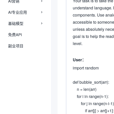
Your task is to take th
AI营销
understand language. B
AI专业应用
components. Use analo
accessible to someone
基础模型
unless absolutely nece
免费API
goal is to help the re
level.
副业项目
User：
import random
def bubble_sort(arr):
n = len(arr)
for i in range(n-1):
for j in range(n-i-1)
if arr[j] > arr[j+1]: