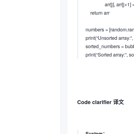
arr[j], arr[j+1] = arr
return arr
numbers = [random.randi
print(“Unsorted array:”
sorted_numbers = bub
print(“Sorted array:”, 
Code clarifier 译文
System：