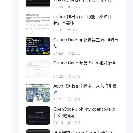
一大片
05-03
1.3 K
Codex 推出 /goal 功能，不达目
标，不罢休
05-01
2.0 K
Claude Desktop配置第三方api的方
法
04-23
2.3 K
Claude Code 精品 Skills 推荐清单
04-22
1.7 K
Agent Skills完全指南：从入门到精
通
04-21
1.7 K
OpenCode + oh-my-opencode 最
佳实践指南
04-18
1.5 K
深度解构 Claude Code 源码：51