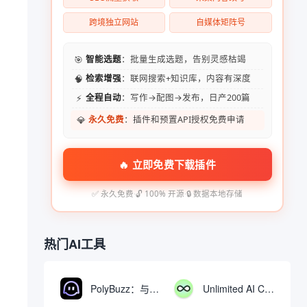
跨境独立网站
自媒体矩阵号
🎯
智能选题
：批量生成选题，告别灵感枯竭
🧠
检索增强
：联网搜索+知识库，内容有深度
⚡
全程自动
：写作→配图→发布，日产200篇
💎
永久免费
：插件和预置API授权免费申请
🔥 立即免费下载插件
✅ 永久免费
·
🔓 100% 开源
·
🔒 数据本地存储
热门AI工具
PolyBuzz：与AI角色互动的免费聊天与角色扮演平台
Unlimited AI Chat：免费无限制的AI聊天工具