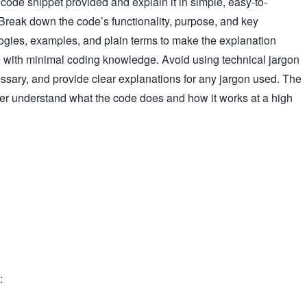
e code snippet provided and explain it in simple, easy-to-
reak down the code’s functionality, purpose, and key
gies, examples, and plain terms to make the explanation
 with minimal coding knowledge. Avoid using technical jargon
ssary, and provide clear explanations for any jargon used. The
ader understand what the code does and how it works at a high
: