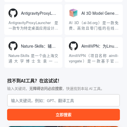
态大模型与智能应用生态系
在线视频与图像生成工作站。
统。它突破了单一文本聊天的
平台致力于为数字内容创作
限制，提供集文本、图像、视
者、营销人员及广大用户提供
AntigravityProxyLauncher：免TUN全局代理使用Antigravity IDE
AI 3D Model Generator：通过文本和图像快速生成3D模型的在线工具
频生成于一体的“全模态”大模
一站式、开箱即用的视觉内容
型能力。平台的核心产品矩阵
生成解决方案。网站的核心优
AntigravityProxyLauncher 是
AI 3D（ai-3d.org）是一款免
包括主打自动化工作流的
势在于其强大的多模型聚合能
一款专为特定桌面应用设计的
费、高效且零门槛的在线AI
Agnes...
力：不仅支持用户...
工程级透明 SOCKS5 代理注
3D模型生成平台。网站底层集
入工具，现已支持 macOS 与
成了腾讯Hunyuan 3D和字节跳
Windows 平台。当用户使用桌
动Seed 3D两大行业领先的AI
Nature-Skills：辅助撰写学术论文和绘制科研图表的智能体插件
AimiliVPN：为Linux提供纯净出站家庭IP的VPN代理网关
面版 Gemini 客户端或
模型架构，致力于帮助用户无
Antigravity IDE ...
需掌握复杂的3D拓扑知识或昂
Nature-Skills 是一个由上海交
AimiliVPN（项目名称 aimili-
贵的专业软件，即可在...
通大学博士生袁一哲
vpngate）是一款基于官方
（Yuan1z0825）开发并开源的
VPNGate 开放协议的高性
智能体技能（Skill）指令集
能、零依赖 VPN 代理网关工
合，专为顶级学术期刊（如
具，专为 Linux 服务器环境
找不到AI工具？在这试试！
Nature、Science、Cell 等）
（如 VPS）设计。它完全采用
的论文撰写与发表流程设计。
纯 Python 标准库编写，用户
输入关键词，
无障碍访问必应搜索
，快速找到本站 AI 工具。
该工具集以智能体插...
无需安装...
立即搜索