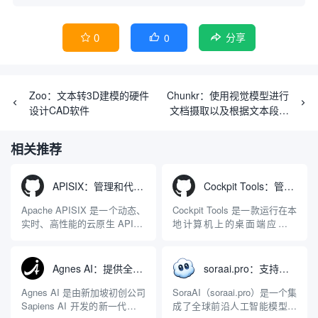
0
0


分享
Zoo：文本转3D建模的硬件
Chunkr：使用视觉模型进行
设计CAD软件
文档摄取以及根据文本段落
层级智能分块的一体化服务
相关推荐
APISIX：管理和代理API及大模型流量的高性能网关
Cockpit Tools：管理多个AI编程IDE账号与配置多开独立实例的本地桌面应用
Apache APISIX 是一个动态、
Cockpit Tools 是一款运行在本
实时、高性能的云原生 API 网
地计算机上的桌面端应用程
关，同时具备强大的 AI 网关
序，专为集中管理多种 AI 集
能力。它基于 NGINX 和
成开发环境（IDE）和智能编
LuaJIT 构建，并在 2019 年作
程助手的账号与运行环境而设
Agnes AI：提供全模态模型免费API、支持图文视频生成与复杂工程执行的智能体平台
soraai.pro：支持多模型文字转视频和图像生成的在线创作工具
为顶级开源项目捐赠给
计。它目前支持包括
Apache 软件基金会。APISIX
Antigravity IDE、Codex、
Agnes AI 是由新加坡初创公司
SoraAI（soraai.pro）是一个集
彻底摒...
GitHub Copilo...
Sapiens AI 开发的新一代多模
成了全球前沿人工智能模型的