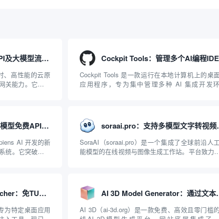
APISIX：管理和代理API及大模型流量的高性能网关
、实时、高性能的云原
Cockpit Tools 是一款运行在本地计算机上的桌
I 网关能力。它基于
应用程序，专为集中管理多种 AI 集成开发
2019 年作为顶级开源
（IDE）和智能编程助手的账号与运行环境而设
ISIX 彻底摒...
它目前支持包括 Antigravity IDE、Codex、GitH
Copilo...
Agnes AI：提供全模态模型免费API、支持图文视频生成与复杂工程执行的智能体平台
soraai.pro：
iens AI 开发的新
SoraAI（soraai.pro）是一个集成了全球前沿人
系统。它突破了单
能模型的在线视频与图像生成工作站。平台致力
图像、视频生成于
数字内容创作者、营销人员及广大用户提供一站
台的核心产品矩阵包
开箱即用的视觉内容生成解决方案。网站的核心
在于其强大的多模型聚合能力：不仅支持用户...
AntigravityProxyLauncher：免TUN全局代理使用Antigravity IDE
AI 3D Model Gene
r 是一款专为特定桌面应用
AI 3D（ai-3d.org）是一款免费、高效且零门槛
理注入工具，现已支
线AI 3D模型生成平台。网站底层集成了