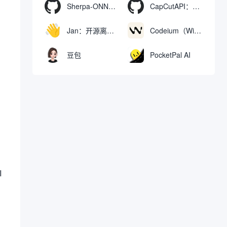
Sherpa-ONNX：使用ONNXRuntime实现离线语音识别和合成
CapCutAPI：自动化控制CapCut视频剪辑的开源工具
Jan：开源离线AI助手，ChatGPT 替代品，运行本地AI模型或连接云端AI
Codeium（Windsurf Editor）：免费的AI代码补全与聊天工具，Windsurf以对话方式编写完整项目代码
豆包
PocketPal AI
I