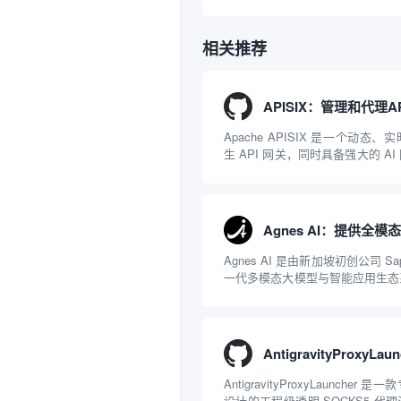
相关推荐
Apache APISIX 是一个动态
生 API 网关，同时具备强大的 A
NGINX 和 LuaJIT 构建，并在 
项目捐赠给 Apache 软件基金会。AP
Agnes AI 是由新加坡初创公司 Sap
一代多模态大模型与智能应用生态
一文本聊天的限制，提供集文本、
一体的“全模态”大模型能力。平
括主打自动化工作流的 Agnes...
AntigravityProxyLaunche
设计的工程级透明 SOCKS5 代