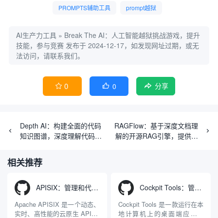
PROMPTS辅助工具
prompt越狱
AI生产力工具
»
Break The AI：人工智能越狱挑战游戏，提升
技能，参与竞赛
发布于 2024-12-17，如发现网址过期，或无
法访问，请联系我们。
0
0


分享
Depth AI：构建全面的代码
RAGFlow：基于深度文档理
知识图谱，深度理解代码库
解的开源RAG引擎，提供高
的AI助手
效的检索增强生成工作流
相关推荐
APISIX：管理和代理API及大模型流量的高性能网关
Cockpit Tools：管理多个AI编程IDE账号与配置多开独立实例的本地桌面应用
Apache APISIX 是一个动态、
Cockpit Tools 是一款运行在本
实时、高性能的云原生 API 网
地计算机上的桌面端应用程