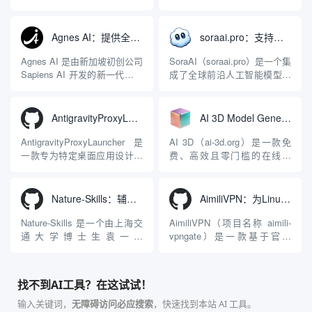
关，同时具备强大的 AI 网关
序，专为集中管理多种 AI 集
能力。它基于 NGINX 和
成开发环境（IDE）和智能编
LuaJIT 构建，并在 2019 年作
程助手的账号与运行环境而设
Agnes AI：提供全模态模型免费API、支持图文视频生成与复杂工程执行的智能体平台
soraai.pro：支持多模型文字转视频和图像生成的在线创作工具
为顶级开源项目捐赠给
计。它目前支持包括
Apache 软件基金会。APISIX
Antigravity IDE、Codex、
Agnes AI 是由新加坡初创公司
SoraAI（soraai.pro）是一个集
彻底摒...
GitHub Copilo...
Sapiens AI 开发的新一代多模
成了全球前沿人工智能模型的
态大模型与智能应用生态系
在线视频与图像生成工作站。
统。它突破了单一文本聊天的
平台致力于为数字内容创作
限制，提供集文本、图像、视
者、营销人员及广大用户提供
AntigravityProxyLauncher：免TUN全局代理使用Antigravity IDE
AI 3D Model Generator：通过文本和图像快速生成3D模型的在线工具
频生成于一体的“全模态”大模
一站式、开箱即用的视觉内容
型能力。平台的核心产品矩阵
生成解决方案。网站的核心优
AntigravityProxyLauncher 是
AI 3D（ai-3d.org）是一款免
包括主打自动化工作流的
势在于其强大的多模型聚合能
一款专为特定桌面应用设计的
费、高效且零门槛的在线AI
Agnes...
力：不仅支持用户...
工程级透明 SOCKS5 代理注
3D模型生成平台。网站底层集
入工具，现已支持 macOS 与
成了腾讯Hunyuan 3D和字节跳
Windows 平台。当用户使用桌
动Seed 3D两大行业领先的AI
Nature-Skills：辅助撰写学术论文和绘制科研图表的智能体插件
AimiliVPN：为Linux提供纯净出站家庭IP的VPN代理网关
面版 Gemini 客户端或
模型架构，致力于帮助用户无
Antigravity IDE ...
需掌握复杂的3D拓扑知识或昂
Nature-Skills 是一个由上海交
AimiliVPN（项目名称 aimili-
贵的专业软件，即可在...
通大学博士生袁一哲
vpngate）是一款基于官方
（Yuan1z0825）开发并开源的
VPNGate 开放协议的高性
智能体技能（Skill）指令集
能、零依赖 VPN 代理网关工
合，专为顶级学术期刊（如
具，专为 Linux 服务器环境
找不到AI工具？在这试试！
Nature、Science、Cell 等）
（如 VPS）设计。它完全采用
的论文撰写与发表流程设计。
纯 Python 标准库编写，用户
输入关键词，
无障碍访问必应搜索
，快速找到本站 AI 工具。