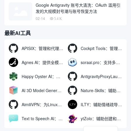
Google Antigravity 账号大清洗：OAuth 滥用引
发的大规模封号潮与账号恢复方法
02-14
5.4 K
最新AI工具
APISIX：管理和代理API及大模型流量的高性能网关
Cockpit Tools：管理多个AI编程IDE账号与配置多开独立实例的本地桌面应用
Agnes AI：提供全模态模型免费API、支持图文视频生成与复杂工程执行的智能体平台
soraai.pro：支持多模型文字转视频和图像生成的在线创作工具
Happy Oyster AI：生成可交互式3D虚拟世界与视频的大模型
AntigravityProxyLauncher：免TUN全局代理使用Antigravity IDE
AI 3D Model Generator：通过文本和图像快速生成3D模型的在线工具
Nature-Skills：辅助撰写学术论文和绘制科研图表的智能体插件
AimiliVPN：为Linux提供纯净出站家庭IP的VPN代理网关
ILTY：辅助情绪疏导与提供行动建议的AI陪伴工具
Text to Speech AI：支持多说话人与情感控制的文字转语音工具
ytZolo：辅助创建和优化YouTube视频内容的生成工具