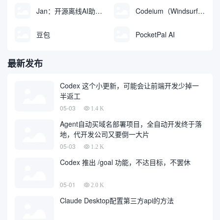
Jan：开源离线AI助手，ChatGPT 替代品，运行本地AI模型或连接云端AI
Codeium（Windsurf Editor）：免费的AI代码补全与聊天工具，Windsurf以对话方式编写完整项目代码
豆包
PocketPal AI
最新发布
Codex 这个小更新，可能会让前端开发少掉一
半返工
05-03
1.4 K
Agent自动买域名部署项目，全自动开发终于落
地，代开发公司又要倒一大片
05-03
1.2 K
Codex 推出 /goal 功能，不达目标，不罢休
05-01
2.0 K
Claude Desktop配置第三方api的方法