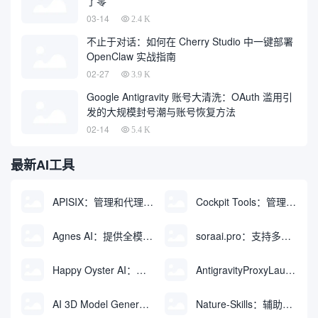
了零
03-14
2.4 K
不止于对话：如何在 Cherry Studio 中一键部署
OpenClaw 实战指南
02-27
3.9 K
Google Antigravity 账号大清洗：OAuth 滥用引
发的大规模封号潮与账号恢复方法
02-14
5.4 K
最新AI工具
APISIX：管理和代理API及大模型流量的高性能网关
Cockpit Tools：管理多个AI编程IDE账号与配置多开独立实例的本地桌面应用
Agnes AI：提供全模态模型免费API、支持图文视频生成与复杂工程执行的智能体平台
soraai.pro：支持多模型文字转视频和图像生成的在线创作工具
Happy Oyster AI：生成可交互式3D虚拟世界与视频的大模型
AntigravityProxyLauncher：免TUN全局代理使用Antigravity IDE
AI 3D Model Generator：通过文本和图像快速生成3D模型的在线工具
Nature-Skills：辅助撰写学术论文和绘制科研图表的智能体插件