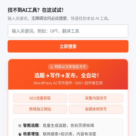
找不到AI工具？在这试试！
输入关键词，
无障碍访问必应搜索
，快速找到本站 AI 工具。
立即搜索
🍐 鸭梨AI文章智能写手
选题→写作→发布，全自动！
WordPress AI 写作插件 · 500+ 创作者在用
SEO流量获取
采集内容改写
跨境独立网站
自媒体矩阵号
🎯
智能选题
：批量生成选题，告别灵感枯竭
🧠
检索增强
：联网搜索+知识库，内容有深度