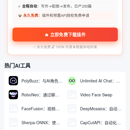
⚡
全程自动
：写作→配图→发布，日产200篇
💎
永久免费
：插件和预置API授权免费申请
🔥 立即免费下载插件
✅ 永久免费
·
🔓 100% 开源
·
🔒 数据本地存储
热门AI工具
PolyBuzz：与AI角色互动的免费聊天与角色扮演平台
Unlimited AI Chat：免费无限制的AI聊天工具
RoboNeo：通过聊天生成和编辑视频与图像的AI工具
Video Face Swap
FaceFusion：视频换脸增强工具|语音同步视频嘴型动作
DeepMosaics：自动去除图像和视频中的马赛克，或向其添加马赛克
Sherpa-ONNX：使用ONNXRuntime实现离线语音识别和合成
CapCutAPI：自动化控制CapCut视频剪辑的开源工具