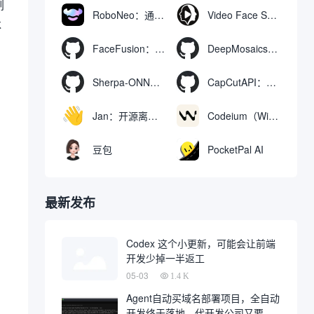
剧
RoboNeo：通过聊天生成和编辑视频与图像的AI工具
Video Face Swap
冰
FaceFusion：视频换脸增强工具|语音同步视频嘴型动作
DeepMosaics：自动去除图像和视频中的马赛克，或向其添加马赛克
Sherpa-ONNX：使用ONNXRuntime实现离线语音识别和合成
CapCutAPI：自动化控制CapCut视频剪辑的开源工具
Jan：开源离线AI助手，ChatGPT 替代品，运行本地AI模型或连接云端AI
Codeium（Windsurf Editor）：免费的AI代码补全与聊天工具，Windsurf以对话方式编写完整项目代码
豆包
PocketPal AI
最新发布
Codex 这个小更新，可能会让前端
开发少掉一半返工
05-03
1.4 K
Agent自动买域名部署项目，全自动
开发终于落地，代开发公司又要倒