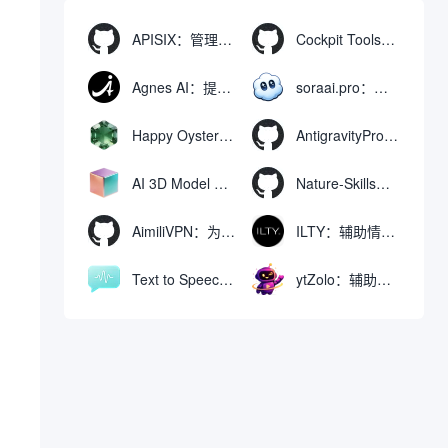
APISIX：管理和代理API及大模型流量的高性能网关
Cockpit Tools：管理多个AI编程IDE账号与配置多开独立实例的本地桌面应用
Agnes AI：提供全模态模型免费API、支持图文视频生成与复杂工程执行的智能体平台
soraai.pro：支持多模型文字转视频和图像生成的在线创作工具
Happy Oyster AI：生成可交互式3D虚拟世界与视频的大模型
AntigravityProxyLauncher：免TUN全局代理使用Antigravity IDE
AI 3D Model Generator：通过文本和图像快速生成3D模型的在线工具
Nature-Skills：辅助撰写学术论文和绘制科研图表的智能体插件
AimiliVPN：为Linux提供纯净出站家庭IP的VPN代理网关
ILTY：辅助情绪疏导与提供行动建议的AI陪伴工具
，
Text to Speech AI：支持多说话人与情感控制的文字转语音工具
ytZolo：辅助创建和优化YouTube视频内容的生成工具