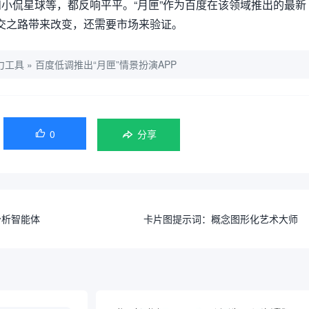
小侃星球等，都反响平平。“月匣”作为百度在该领域推出的最新
 社交之路带来改变，还需要市场来验证。
力工具
»
百度低调推出“月匣”情景扮演APP
0

分享
分析智能体
卡片图提示词：概念图形化艺术大师