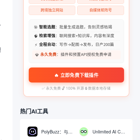
跨境独立网站
自媒体矩阵号
各
🎯
智能选题
：批量生成选题，告别灵感枯竭
🧠
检索增强
：联网搜索+知识库，内容有深度
⚡
全程自动
：写作→配图→发布，日产200篇
擅
💎
永久免费
：插件和预置API授权免费申请
🔥 立即免费下载插件
✅ 永久免费
·
🔓 100% 开源
·
🔒 数据本地存储
热门AI工具
PolyBuzz：与AI角色互动的免费聊天与角色扮演平台
Unlimited AI Chat：免费无限制的AI聊天工具