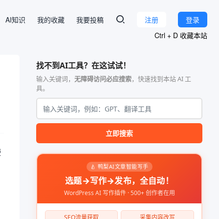
AI知识
我的收藏
我要投稿
注册
登录
Ctrl + D 收藏本站
找不到AI工具？在这试试！
输入关键词，
无障碍访问必应搜索
，快速找到本站 AI 工
具。
立即搜索
使
🍐 鸭梨AI文章智能写手
选题→写作→发布，全自动！
WordPress AI 写作插件 · 500+ 创作者在用
SEO流量获取
采集内容改写