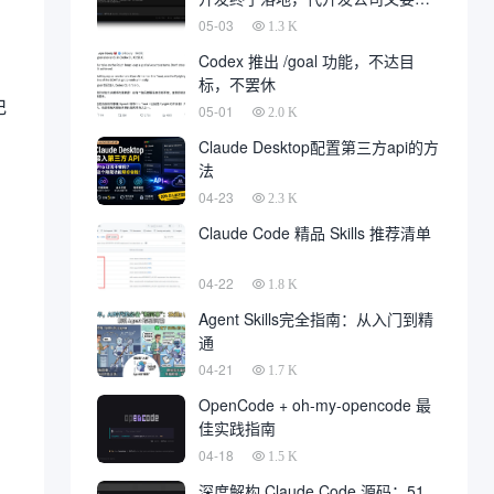
一大片
05-03
1.3 K
Codex 推出 /goal 功能，不达目
标，不罢休
记
05-01
2.0 K
Claude Desktop配置第三方api的方
法
04-23
2.3 K
Claude Code 精品 Skills 推荐清单
04-22
1.8 K
Agent Skills完全指南：从入门到精
通
04-21
1.7 K
OpenCode + oh-my-opencode 最
佳实践指南
04-18
1.5 K
深度解构 Claude Code 源码：51