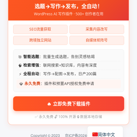
选题→写作→发布，全自动！
WordPress AI 写作插件 · 500+ 创作者在用
SEO流量获取
采集内容改写
跨境独立网站
自媒体矩阵号
🎯
智能选题
：批量生成选题，告别灵感枯竭
🧠
检索增强
：联网搜索+知识库，内容有深度
⚡
全程自动
：写作→配图→发布，日产200篇
💎
永久免费
：插件和预置API授权免费申请
🔥 立即免费下载插件
✅ 永久免费
·
🔓 100% 开源
·
🔒 数据本地存储
简体中文
Copyright © 2023
京ICP备2024074324号-2