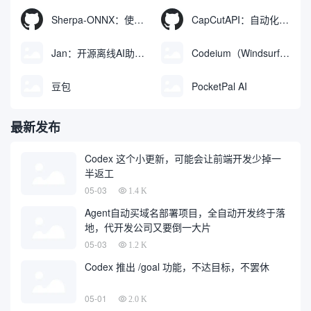
Sherpa-ONNX：使用ONNXRuntime实现离线语音识别和合成
CapCutAPI：自动化控制CapCut视频剪辑的开源工具
Jan：开源离线AI助手，ChatGPT 替代品，运行本地AI模型或连接云端AI
Codeium（Windsurf Editor）：免费的AI代码补全与聊天工具，Windsurf以对话方式编写完整项目代码
豆包
PocketPal AI
最新发布
Codex 这个小更新，可能会让前端开发少掉一
半返工
05-03
1.4 K
Agent自动买域名部署项目，全自动开发终于落
地，代开发公司又要倒一大片
05-03
1.2 K
Codex 推出 /goal 功能，不达目标，不罢休
05-01
2.0 K