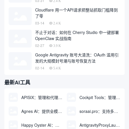
03-31
2.4 K
Cloudflare 用一个API请求把整站抓取门槛降到
了零
03-14
2.4 K
不止于对话：如何在 Cherry Studio 中一键部署
OpenClaw 实战指南
02-27
3.9 K
Google Antigravity 账号大清洗：OAuth 滥用引
发的大规模封号潮与账号恢复方法
02-14
5.4 K
最新AI工具
APISIX：管理和代理API及大模型流量的高性能网关
Cockpit Tools：管理多个AI编程IDE账号与配置多开独立实例的本地桌面应用
Agnes AI：提供全模态模型免费API、支持图文视频生成与复杂工程执行的智能体平台
soraai.pro：支持多模型文字转视频和图像生成的在线创作工具
Happy Oyster AI：生成可交互式3D虚拟世界与视频的大模型
AntigravityProxyLauncher：免TUN全局代理使用Antigravity IDE