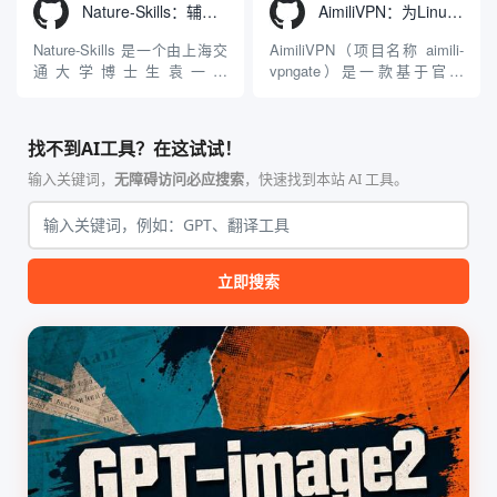
Windows 平台。当用户使用桌
动Seed 3D两大行业领先的AI
Nature-Skills：辅助撰写学术论文和绘制科研图表的智能体插件
AimiliVPN：为Linux提供纯净出站家庭IP的VPN代理网关
面版 Gemini 客户端或
模型架构，致力于帮助用户无
Antigravity IDE ...
需掌握复杂的3D拓扑知识或昂
Nature-Skills 是一个由上海交
AimiliVPN（项目名称 aimili-
贵的专业软件，即可在...
通大学博士生袁一哲
vpngate）是一款基于官方
（Yuan1z0825）开发并开源的
VPNGate 开放协议的高性
智能体技能（Skill）指令集
能、零依赖 VPN 代理网关工
合，专为顶级学术期刊（如
具，专为 Linux 服务器环境
找不到AI工具？在这试试！
Nature、Science、Cell 等）
（如 VPS）设计。它完全采用
的论文撰写与发表流程设计。
纯 Python 标准库编写，用户
输入关键词，
无障碍访问必应搜索
，快速找到本站 AI 工具。
该工具集以智能体插...
无需安装...
立即搜索