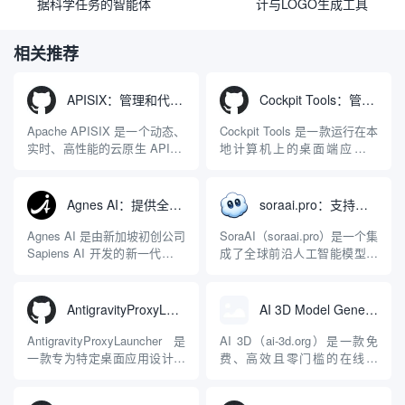
据科学任务的智能体
计与LOGO生成工具
相关推荐
APISIX：管理和代理API及大模型流量的高性能网关
Cockpit Tools：管理多个AI编程IDE账号与配置多开独立实例的本地桌面应用
Apache APISIX 是一个动态、
Cockpit Tools 是一款运行在本
实时、高性能的云原生 API 网
地计算机上的桌面端应用程
关，同时具备强大的 AI 网关
序，专为集中管理多种 AI 集
能力。它基于 NGINX 和
成开发环境（IDE）和智能编
LuaJIT 构建，并在 2019 年作
程助手的账号与运行环境而设
Agnes AI：提供全模态模型免费API、支持图文视频生成与复杂工程执行的智能体平台
soraai.pro：支持多模型文字转视频和图像生成的在线创作工具
为顶级开源项目捐赠给
计。它目前支持包括
Apache 软件基金会。APISIX
Antigravity IDE、Codex、
Agnes AI 是由新加坡初创公司
SoraAI（soraai.pro）是一个集
彻底摒...
GitHub Copilo...
Sapiens AI 开发的新一代多模
成了全球前沿人工智能模型的
态大模型与智能应用生态系
在线视频与图像生成工作站。
统。它突破了单一文本聊天的
平台致力于为数字内容创作
限制，提供集文本、图像、视
者、营销人员及广大用户提供
AntigravityProxyLauncher：免TUN全局代理使用Antigravity IDE
AI 3D Model Generator：通过文本和图像快速生成3D模型的在线工具
频生成于一体的“全模态”大模
一站式、开箱即用的视觉内容
型能力。平台的核心产品矩阵
生成解决方案。网站的核心优
AntigravityProxyLauncher 是
AI 3D（ai-3d.org）是一款免
包括主打自动化工作流的
势在于其强大的多模型聚合能
一款专为特定桌面应用设计的
费、高效且零门槛的在线AI
Agnes...
力：不仅支持用户...
工程级透明 SOCKS5 代理注
3D模型生成平台。网站底层集
入工具，现已支持 macOS 与
成了腾讯Hunyuan 3D和字节跳