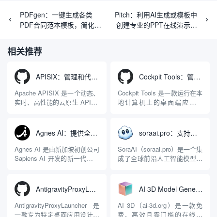
PDFgen：一键生成各类
Pitch：利用AI生成或模板中
PDF合同范本模板，简化文
创建专业的PPT在线演示文
档处理
稿
相关推荐
APISIX：管理和代理API及大模型流量的高性能网关
Cockpit Tools：管理多个AI编程IDE账号与配置多开独立实例的本地桌面应用
Apache APISIX 是一个动态、
Cockpit Tools 是一款运行在本
实时、高性能的云原生 API 网
地计算机上的桌面端应用程
关，同时具备强大的 AI 网关
序，专为集中管理多种 AI 集
能力。它基于 NGINX 和
成开发环境（IDE）和智能编
LuaJIT 构建，并在 2019 年作
程助手的账号与运行环境而设
Agnes AI：提供全模态模型免费API、支持图文视频生成与复杂工程执行的智能体平台
soraai.pro：支持多模型文字转视频和图像生成的在线创作工具
为顶级开源项目捐赠给
计。它目前支持包括
Apache 软件基金会。APISIX
Antigravity IDE、Codex、
Agnes AI 是由新加坡初创公司
SoraAI（soraai.pro）是一个集
彻底摒...
GitHub Copilo...
Sapiens AI 开发的新一代多模
成了全球前沿人工智能模型的
态大模型与智能应用生态系
在线视频与图像生成工作站。
统。它突破了单一文本聊天的
平台致力于为数字内容创作
限制，提供集文本、图像、视
者、营销人员及广大用户提供
AntigravityProxyLauncher：免TUN全局代理使用Antigravity IDE
AI 3D Model Generator：通过文本和图像快速生成3D模型的在线工具
频生成于一体的“全模态”大模
一站式、开箱即用的视觉内容
型能力。平台的核心产品矩阵
生成解决方案。网站的核心优
AntigravityProxyLauncher 是
AI 3D（ai-3d.org）是一款免
包括主打自动化工作流的
势在于其强大的多模型聚合能
一款专为特定桌面应用设计的
费、高效且零门槛的在线AI