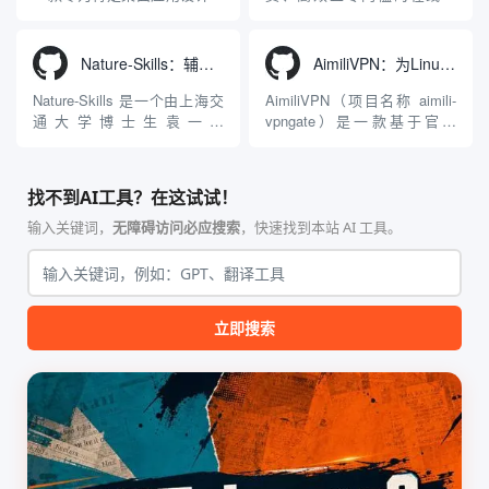
Agnes...
力：不仅支持用户...
工程级透明 SOCKS5 代理注
3D模型生成平台。网站底层集
入工具，现已支持 macOS 与
成了腾讯Hunyuan 3D和字节跳
Windows 平台。当用户使用桌
动Seed 3D两大行业领先的AI
Nature-Skills：辅助撰写学术论文和绘制科研图表的智能体插件
AimiliVPN：为Linux提供纯净出站家庭IP的VPN代理网关
面版 Gemini 客户端或
模型架构，致力于帮助用户无
Antigravity IDE ...
需掌握复杂的3D拓扑知识或昂
Nature-Skills 是一个由上海交
AimiliVPN（项目名称 aimili-
贵的专业软件，即可在...
通大学博士生袁一哲
vpngate）是一款基于官方
（Yuan1z0825）开发并开源的
VPNGate 开放协议的高性
智能体技能（Skill）指令集
能、零依赖 VPN 代理网关工
合，专为顶级学术期刊（如
具，专为 Linux 服务器环境
找不到AI工具？在这试试！
Nature、Science、Cell 等）
（如 VPS）设计。它完全采用
的论文撰写与发表流程设计。
纯 Python 标准库编写，用户
输入关键词，
无障碍访问必应搜索
，快速找到本站 AI 工具。
该工具集以智能体插...
无需安装...
立即搜索