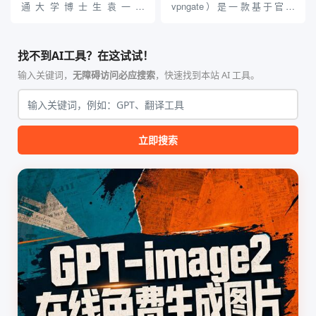
贵的专业软件，即可在...
通大学博士生袁一哲
vpngate）是一款基于官方
（Yuan1z0825）开发并开源的
VPNGate 开放协议的高性
智能体技能（Skill）指令集
能、零依赖 VPN 代理网关工
合，专为顶级学术期刊（如
具，专为 Linux 服务器环境
找不到AI工具？在这试试！
Nature、Science、Cell 等）
（如 VPS）设计。它完全采用
的论文撰写与发表流程设计。
纯 Python 标准库编写，用户
输入关键词，
无障碍访问必应搜索
，快速找到本站 AI 工具。
该工具集以智能体插...
无需安装...
立即搜索