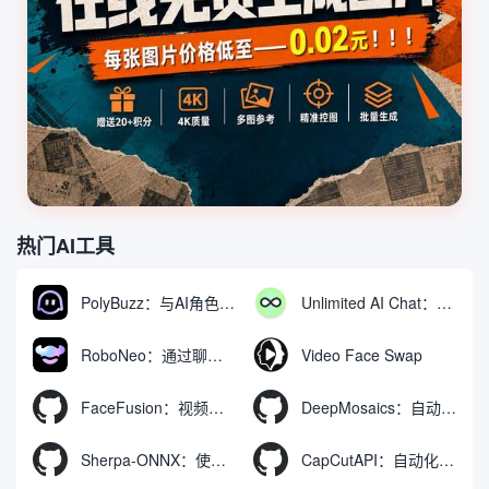
热门AI工具
PolyBuzz：与AI角色互动的免费聊天与角色扮演平台
Unlimited AI Chat：免费无限制的AI聊天工具
RoboNeo：通过聊天生成和编辑视频与图像的AI工具
Video Face Swap
FaceFusion：视频换脸增强工具|语音同步视频嘴型动作
DeepMosaics：自动去除图像和视频中的马赛克，或向其添加马赛克
Sherpa-ONNX：使用ONNXRuntime实现离线语音识别和合成
CapCutAPI：自动化控制CapCut视频剪辑的开源工具