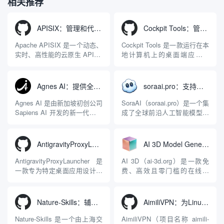
相关推荐
APISIX：管理和代理API及大模型流量的高性能网关
Cockpit Tools：管理多个AI编程IDE账号与配置多开独立实例的本地桌面应用
Apache APISIX 是一个动态、
Cockpit Tools 是一款运行在本
实时、高性能的云原生 API 网
地计算机上的桌面端应用程
关，同时具备强大的 AI 网关
序，专为集中管理多种 AI 集
能力。它基于 NGINX 和
成开发环境（IDE）和智能编
LuaJIT 构建，并在 2019 年作
程助手的账号与运行环境而设
Agnes AI：提供全模态模型免费API、支持图文视频生成与复杂工程执行的智能体平台
soraai.pro：支持多模型文字转视频和图像生成的在线创作工具
为顶级开源项目捐赠给
计。它目前支持包括
Apache 软件基金会。APISIX
Antigravity IDE、Codex、
Agnes AI 是由新加坡初创公司
SoraAI（soraai.pro）是一个集
彻底摒...
GitHub Copilo...
Sapiens AI 开发的新一代多模
成了全球前沿人工智能模型的
态大模型与智能应用生态系
在线视频与图像生成工作站。
统。它突破了单一文本聊天的
平台致力于为数字内容创作
限制，提供集文本、图像、视
者、营销人员及广大用户提供
AntigravityProxyLauncher：免TUN全局代理使用Antigravity IDE
AI 3D Model Generator：通过文本和图像快速生成3D模型的在线工具
频生成于一体的“全模态”大模
一站式、开箱即用的视觉内容
型能力。平台的核心产品矩阵
生成解决方案。网站的核心优
AntigravityProxyLauncher 是
AI 3D（ai-3d.org）是一款免
包括主打自动化工作流的
势在于其强大的多模型聚合能
一款专为特定桌面应用设计的
费、高效且零门槛的在线AI
Agnes...
力：不仅支持用户...
工程级透明 SOCKS5 代理注
3D模型生成平台。网站底层集
入工具，现已支持 macOS 与
成了腾讯Hunyuan 3D和字节跳
Windows 平台。当用户使用桌
动Seed 3D两大行业领先的AI
Nature-Skills：辅助撰写学术论文和绘制科研图表的智能体插件
AimiliVPN：为Linux提供纯净出站家庭IP的VPN代理网关
面版 Gemini 客户端或
模型架构，致力于帮助用户无
Antigravity IDE ...
需掌握复杂的3D拓扑知识或昂
Nature-Skills 是一个由上海交
AimiliVPN（项目名称 aimili-