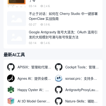
了零
03-14
2.4 K
不止于对话：如何在 Cherry Studio 中一键部署
OpenClaw 实战指南
02-27
3.9 K
Google Antigravity 账号大清洗：OAuth 滥用引
发的大规模封号潮与账号恢复方法
02-14
5.4 K
最新AI工具
APISIX：管理和代理API及大模型流量的高性能网关
Cockpit Tools：管理多个AI编程IDE账号与配置多开独立实例的本地桌面应用
Agnes AI：提供全模态模型免费API、支持图文视频生成与复杂工程执行的智能体平台
soraai.pro：支持多模型文字转视频和图像生成的在线创作工具
Happy Oyster AI：生成可交互式3D虚拟世界与视频的大模型
AntigravityProxyLauncher：免TUN全局代理使用Antigravity IDE
AI 3D Model Generator：通过文本和图像快速生成3D模型的在线工具
Nature-Skills：辅助撰写学术论文和绘制科研图表的智能体插件