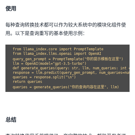
使用
每种查询转换技术都可以作为较大系统中的模块化组件使
用。以下是查询重写的基本使用示例：
from llama_index.core import PromptTemplate  

from llama_index.llms.openai import OpenAI  

query_gen_prompt = PromptTemplate("你的提示模板在这里")  

llm = OpenAI(model="gpt-3.5-turbo")  

def generate_queries(query: str, llm, num_queries: int = 4
response = llm.predict(query_gen_prompt, num_queries=num_q
queries = response.split("\n")  

return queries  

总结