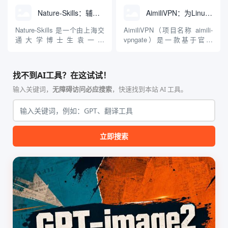
Windows 平台。当用户使用桌
动Seed 3D两大行业领先的AI
Nature-Skills：辅助撰写学术论文和绘制科研图表的智能体插件
AimiliVPN：为Linux提供纯净出站家庭IP的VPN代理网关
面版 Gemini 客户端或
模型架构，致力于帮助用户无
Antigravity IDE ...
需掌握复杂的3D拓扑知识或昂
Nature-Skills 是一个由上海交
AimiliVPN（项目名称 aimili-
贵的专业软件，即可在...
通大学博士生袁一哲
vpngate）是一款基于官方
（Yuan1z0825）开发并开源的
VPNGate 开放协议的高性
智能体技能（Skill）指令集
能、零依赖 VPN 代理网关工
合，专为顶级学术期刊（如
具，专为 Linux 服务器环境
找不到AI工具？在这试试！
Nature、Science、Cell 等）
（如 VPS）设计。它完全采用
的论文撰写与发表流程设计。
纯 Python 标准库编写，用户
输入关键词，
无障碍访问必应搜索
，快速找到本站 AI 工具。
该工具集以智能体插...
无需安装...
立即搜索