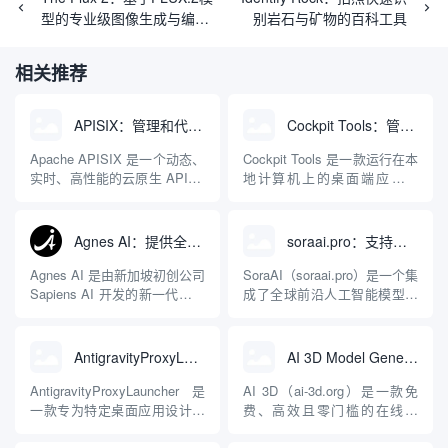
型的专业级图像生成与编辑
别岩石与矿物的百科工具
工具
相关推荐
APISIX：管理和代理API及大模型流量的高性能网关
Cockpit Tools：管理多个AI编程IDE账号与配置多开独立实例的本地桌面应用
Apache APISIX 是一个动态、
Cockpit Tools 是一款运行在本
实时、高性能的云原生 API 网
地计算机上的桌面端应用程
关，同时具备强大的 AI 网关
序，专为集中管理多种 AI 集
能力。它基于 NGINX 和
成开发环境（IDE）和智能编
LuaJIT 构建，并在 2019 年作
程助手的账号与运行环境而设
Agnes AI：提供全模态模型免费API、支持图文视频生成与复杂工程执行的智能体平台
soraai.pro：支持多模型文字转视频和图像生成的在线创作工具
为顶级开源项目捐赠给
计。它目前支持包括
Apache 软件基金会。APISIX
Antigravity IDE、Codex、
Agnes AI 是由新加坡初创公司
SoraAI（soraai.pro）是一个集
彻底摒...
GitHub Copilo...
Sapiens AI 开发的新一代多模
成了全球前沿人工智能模型的
态大模型与智能应用生态系
在线视频与图像生成工作站。
统。它突破了单一文本聊天的
平台致力于为数字内容创作
限制，提供集文本、图像、视
者、营销人员及广大用户提供
AntigravityProxyLauncher：免TUN全局代理使用Antigravity IDE
AI 3D Model Generator：通过文本和图像快速生成3D模型的在线工具
频生成于一体的“全模态”大模
一站式、开箱即用的视觉内容
型能力。平台的核心产品矩阵
生成解决方案。网站的核心优
AntigravityProxyLauncher 是
AI 3D（ai-3d.org）是一款免
包括主打自动化工作流的
势在于其强大的多模型聚合能
一款专为特定桌面应用设计的
费、高效且零门槛的在线AI
Agnes...
力：不仅支持用户...
工程级透明 SOCKS5 代理注
3D模型生成平台。网站底层集
入工具，现已支持 macOS 与
成了腾讯Hunyuan 3D和字节跳