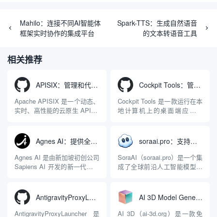
Mahilo：连接不同AI智能体
Spark-TTS：生成自然语音
框架实时协作的集成平台
的文本转语音工具
相关推荐
APISIX：管理和代理API及大模型流量的高性能网关
Cockpit Tools：管理多个AI编程IDE账号与配置多开独立实例的本地桌面应用
Apache APISIX 是一个动态、
Cockpit Tools 是一款运行在本
实时、高性能的云原生 API 网
地计算机上的桌面端应用程
关，同时具备强大的 AI 网关
序，专为集中管理多种 AI 集
能力。它基于 NGINX 和
成开发环境（IDE）和智能编
LuaJIT 构建，并在 2019 年作
程助手的账号与运行环境而设
Agnes AI：提供全模态模型免费API、支持图文视频生成与复杂工程执行的智能体平台
soraai.pro：支持多模型文字转视频和图像生成的在线创作工具
为顶级开源项目捐赠给
计。它目前支持包括
Apache 软件基金会。APISIX
Antigravity IDE、Codex、
Agnes AI 是由新加坡初创公司
SoraAI（soraai.pro）是一个集
彻底摒...
GitHub Copilo...
Sapiens AI 开发的新一代多模
成了全球前沿人工智能模型的
态大模型与智能应用生态系
在线视频与图像生成工作站。
统。它突破了单一文本聊天的
平台致力于为数字内容创作
限制，提供集文本、图像、视
者、营销人员及广大用户提供
AntigravityProxyLauncher：免TUN全局代理使用Antigravity IDE
AI 3D Model Generator：通过文本和图像快速生成3D模型的在线工具
频生成于一体的“全模态”大模
一站式、开箱即用的视觉内容
型能力。平台的核心产品矩阵
生成解决方案。网站的核心优
AntigravityProxyLauncher 是
AI 3D（ai-3d.org）是一款免