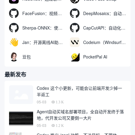
FaceFusion：视频换脸增强工具|语音同步视频嘴型动作
DeepMosaics：自动去除图像和视频中的马赛克，或向其添加马赛克
Sherpa-ONNX：使用ONNXRuntime实现离线语音识别和合成
CapCutAPI：自动化控制CapCut视频剪辑的开源工具
Jan：开源离线AI助手，ChatGPT 替代品，运行本地AI模型或连接云端AI
Codeium（Windsurf Editor）：免费的AI代码补全与聊天工具，Windsurf以对话方式编写完整项目代码
豆包
PocketPal AI
最新发布
Codex 这个小更新，可能会让前端开发少掉一
半返工
05-03
1.3 K
Agent自动买域名部署项目，全自动开发终于落
地，代开发公司又要倒一大片
05-03
1.2 K