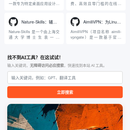
包括主打自动化工作流的
势在于其强大的多模型聚合能
一款专为特定桌面应用设计的
费、高效且零门槛的在线AI
Agnes...
力：不仅支持用户...
工程级透明 SOCKS5 代理注
3D模型生成平台。网站底层集
入工具，现已支持 macOS 与
成了腾讯Hunyuan 3D和字节跳
Windows 平台。当用户使用桌
动Seed 3D两大行业领先的AI
Nature-Skills：辅助撰写学术论文和绘制科研图表的智能体插件
AimiliVPN：为Linux提供纯净出站家庭IP的VPN代理网关
面版 Gemini 客户端或
模型架构，致力于帮助用户无
Antigravity IDE ...
需掌握复杂的3D拓扑知识或昂
Nature-Skills 是一个由上海交
AimiliVPN（项目名称 aimili-
贵的专业软件，即可在...
通大学博士生袁一哲
vpngate）是一款基于官方
（Yuan1z0825）开发并开源的
VPNGate 开放协议的高性
智能体技能（Skill）指令集
能、零依赖 VPN 代理网关工
合，专为顶级学术期刊（如
具，专为 Linux 服务器环境
找不到AI工具？在这试试！
Nature、Science、Cell 等）
（如 VPS）设计。它完全采用
的论文撰写与发表流程设计。
纯 Python 标准库编写，用户
输入关键词，
无障碍访问必应搜索
，快速找到本站 AI 工具。
该工具集以智能体插...
无需安装...
立即搜索